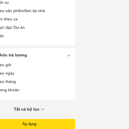
ời vụ
nh chính/Thư ký/Trợ lý
eo sản phẩm/làm tại nhà
i chính/Kế toán/Kiểm toán
m theo ca
ợ Dệt/May/Da giày
ực tập/ Dự án
ợ sửa chữa các loại
ác
ợ sắt/hàn/cơ khí
ợ mộc/gỗ
ợ xây/Thợ hồ
thức trả lương
ợ điện/Điện tử/Điện lạnh
eo giờ
i xế/Giao nhận xe ô tô
eo ngày
i xế/Giao nhận xe máy
eo tháng
ơng khoán
Tất cả bộ lọc
Áp dụng