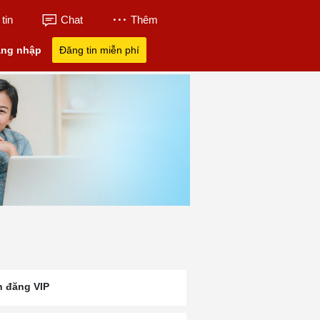
tin
Chat
Thêm
ng nhập
Đăng tin miễn phí
n đăng VIP
nh
Tân Á Đại Thành
Tân Thành Tuyển
Tuyển Dụng Lái
23
Tuyển Dụng
Dụng
Kcn Mỹ Xuân