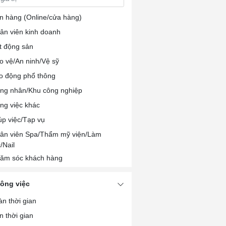
n hàng (Online/cửa hàng)
ân viên kinh doanh
t động sản
o vệ/An ninh/Vệ sỹ
o động phổ thông
ng nhân/Khu công nghiệp
ng việc khác
úp việc/Tạp vụ
ân viên Spa/Thẩm mỹ viện/Làm
/Nail
ăm sóc khách hàng
/PB/Lễ tân
công việc
ân viên chế biến/Đóng gói thực phẩm
àn thời gian
ân viên nhà hàng/khách sạn
n thời gian
u bếp/Pha chế