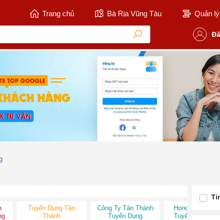
Trang chủ
Bà Rịa Vũng Tàu
Quản lý 
Đă
g
Ti
n
Tuyển Dụng Tân
Công Ty Tân Thành
Honda Tân Thà
ng
Thành
Tuyển Dụng
Tuyển Dụng 20