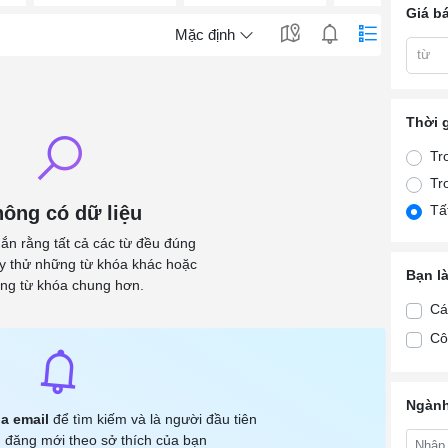
Giá b
Mặc định
từ
Thời 
Tr
Tr
ông có dữ liệu
Tấ
ắn rằng tất cả các từ đều đúng
ãy thử những từ khóa khác hoặc
Bạn l
ng từ khóa chung hơn.
Cá
Cô
Ngành
a email
để tìm kiếm và là người đầu tiên
 đăng mới theo sở thích của bạn