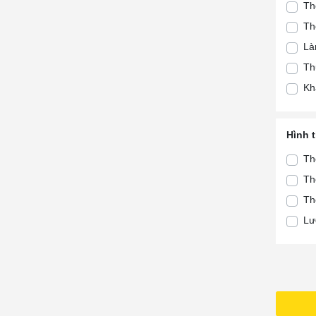
Th
Hà
Th
Tà
Là
Th
Th
Th
Kh
Th
Th
Th
Hình 
Th
Th
Tà
Th
Tà
Th
Lư