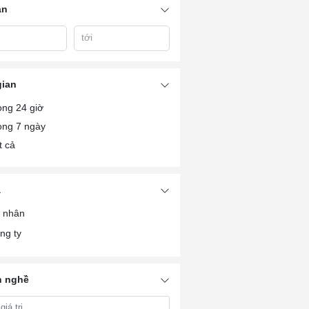
án
tới
gian
ong 24 giờ
ong 7 ngày
t cả
à
 nhân
ng ty
 nghề