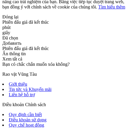
nâng cao trải nghiệm của bạn. Bằng việc tiếp tục duyệt trang web,
bạn đồng ý với chính sách về cookie của chúng tôi.
Tìm hiểu thêm
Đóng lại
Phiên đấu giá đã kết thúc
phút
giây
Đã chọn
Добавить
Phiên đấu giá đã kết thúc
Ẩn thông tin
Xem tất cả
Bạn có chắc chắn muốn xóa không?
Rao vặt Vũng Tàu
Giới thiệu
Tin tức và Khuyến mãi
Liên hệ hỗ trợ
Điều khoản Chính sách
Quy định cần biết
Điều khoản sử dụng
Quy chế hoạt động