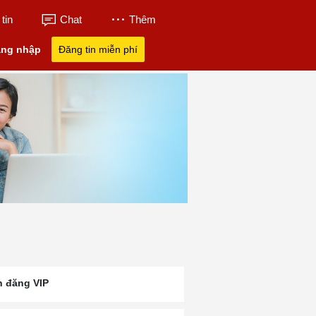
tin
Chat
Thêm
ng nhập
Đăng tin miễn phí
n đăng VIP
nh
Tân Á Đại Thành
Tân Thành Tuyển
Tuyển Dụng Lái
23
Tuyển Dụng
Dụng
Kcn Mỹ Xuân