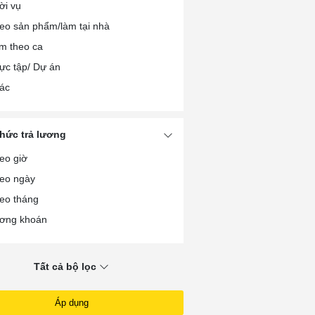
ời vụ
nh chính/Thư ký/Trợ lý
eo sản phẩm/làm tại nhà
i chính/Kế toán/Kiểm toán
m theo ca
ợ Dệt/May/Da giày
ực tập/ Dự án
ợ sửa chữa các loại
ác
ợ sắt/hàn/cơ khí
ợ mộc/gỗ
ợ xây/Thợ hồ
thức trả lương
ợ điện/Điện tử/Điện lạnh
eo giờ
i xế/Giao nhận xe ô tô
eo ngày
i xế/Giao nhận xe máy
eo tháng
ơng khoán
Tất cả bộ lọc
Áp dụng