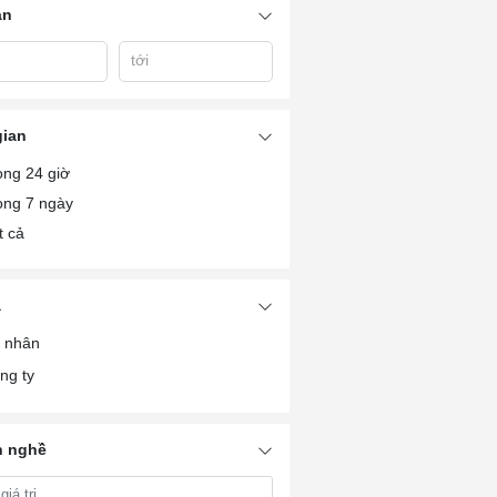
án
tới
gian
ong 24 giờ
ong 7 ngày
t cả
à
 nhân
ng ty
 nghề