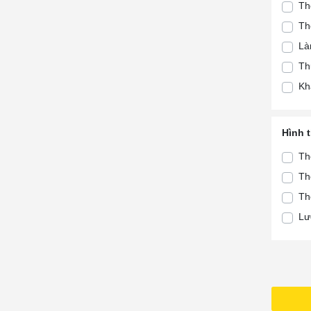
Th
Hà
Th
Tà
Là
Th
Th
Th
Kh
Th
Th
Th
Hình 
Th
Th
Tà
Th
Tà
Th
Lư