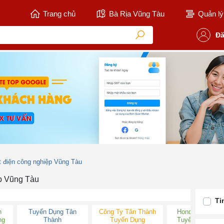
Trang chủ
Bà Rịa Vũng Tàu
Quản lý 
Đă
t điện công nghiệp Vũng Tàu
ệp Vũng Tàu
Ti
n
Tuyển Dụng Tân
Công Ty Tân Thành
Honda Tân Thà
ng
Thành
Tuyển Dụng
Tuyển Dụng 20