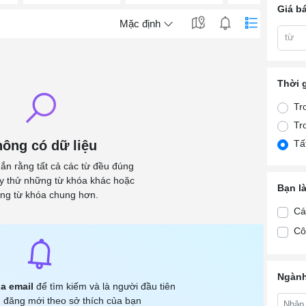
Giá b
Mặc định
từ
Thời 
Tr
Tr
ông có dữ liệu
Tấ
ắn rằng tất cả các từ đều đúng
ãy thử những từ khóa khác hoặc
Bạn l
ng từ khóa chung hơn.
Cá
Cô
Ngành
a email
để tìm kiếm và là người đầu tiên
 đăng mới theo sở thích của bạn