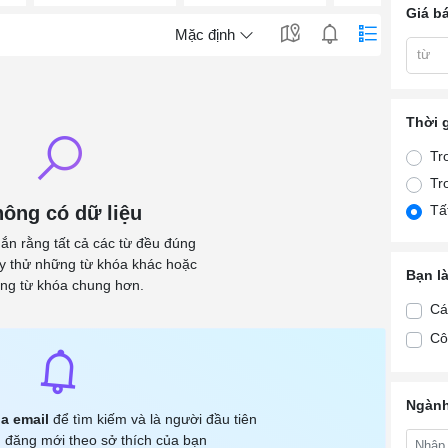
Giá b
Mặc định
từ
Thời 
Tr
Tr
ông có dữ liệu
Tấ
ắn rằng tất cả các từ đều đúng
ãy thử những từ khóa khác hoặc
Bạn l
ng từ khóa chung hơn.
Cá
Cô
Ngành
a email
để tìm kiếm và là người đầu tiên
 đăng mới theo sở thích của bạn