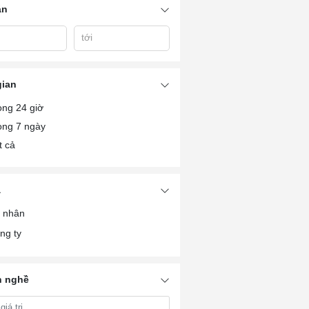
án
tới
gian
ong 24 giờ
ong 7 ngày
t cả
à
 nhân
ng ty
 nghề