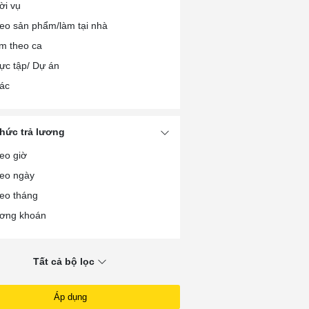
ời vụ
nh chính/Thư ký/Trợ lý
eo sản phẩm/làm tại nhà
i chính/Kế toán/Kiểm toán
m theo ca
ợ Dệt/May/Da giày
ực tập/ Dự án
ợ sửa chữa các loại
ác
ợ sắt/hàn/cơ khí
ợ mộc/gỗ
ợ xây/Thợ hồ
thức trả lương
ợ điện/Điện tử/Điện lạnh
eo giờ
i xế/Giao nhận xe ô tô
eo ngày
i xế/Giao nhận xe máy
eo tháng
ơng khoán
Tất cả bộ lọc
Áp dụng