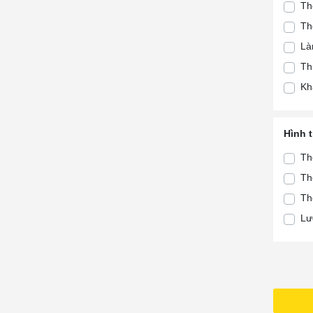
Th
Hà
Th
Tà
Là
Th
Th
Th
Kh
Th
Th
Th
Hình 
Th
Th
Tà
Th
Tà
Th
Lư