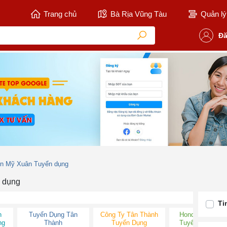
Trang chủ
Bà Rịa Vũng Tàu
Quản lý 
Đă
òn Mỹ Xuân Tuyển dụng
n dụng
Ti
n
Tuyển Dụng Tân
Công Ty Tân Thành
Honda Tân Thà
ng
Thành
Tuyển Dụng
Tuyển Dụng 20