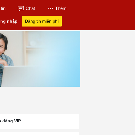
tin
Chat
Thêm
ng nhập
Đăng tin miễn phí
n đăng VIP
nh
Tân Á Đại Thành
Tân Thành Tuyển
Tuyển Dụng Lái
23
Tuyển Dụng
Dụng
Kcn Mỹ Xuân