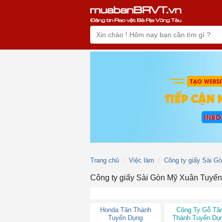
Trang chủ
Việc làm
Công ty giấy Sài G
Công ty giấy Sài Gòn Mỹ Xuân Tuyể
Honda Tân Thành
Công Ty Gỗ Tâ
Tuyển Dụng
Thành Tuyển Dụ