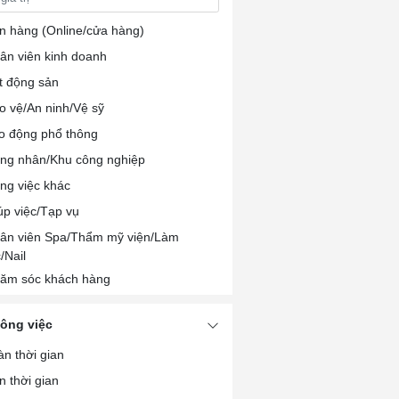
n hàng (Online/cửa hàng)
ân viên kinh doanh
t động sản
o vệ/An ninh/Vệ sỹ
o động phổ thông
ng nhân/Khu công nghiệp
ng việc khác
úp việc/Tạp vụ
ân viên Spa/Thẩm mỹ viện/Làm
/Nail
ăm sóc khách hàng
/PB/Lễ tân
công việc
ân viên chế biến/Đóng gói thực phẩm
àn thời gian
ân viên nhà hàng/khách sạn
n thời gian
u bếp/Pha chế