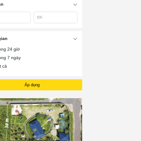
án
tới
gian
ong 24 giờ
ong 7 ngày
t cả
Áp dụng