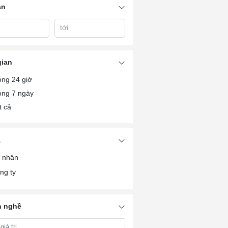
án
tới
gian
ong 24 giờ
ong 7 ngày
t cả
à
 nhân
ng ty
 nghề