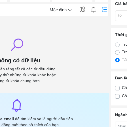
Giá b
Mặc định
từ
Thời 
Tr
Tr
ông có dữ liệu
Tấ
ắn rằng tất cả các từ đều đúng
ãy thử những từ khóa khác hoặc
Bạn l
ng từ khóa chung hơn.
Cá
Cô
Ngành
a email
để tìm kiếm và là người đầu tiên
 đăng mới theo sở thích của bạn