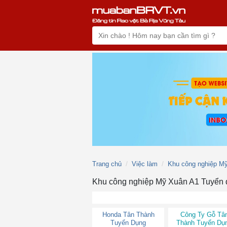
Trang chủ
Việc làm
Khu công nghiệp M
Khu công nghiệp Mỹ Xuân A1 Tuyển
Honda Tân Thành
Công Ty Gỗ Tâ
Tuyển Dụng
Thành Tuyển Dụ