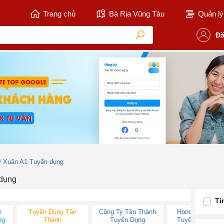
Trang chủ
Bà Rịa Vũng Tàu
Quản lý 
Đă
ỹ Xuân A1 Tuyển dụng
 dụng
Ti
n
Tuyển Dụng Tân
Công Ty Tân Thành
Honda Tân Thà
ng
Thành
Tuyển Dụng
Tuyển Dụng 20