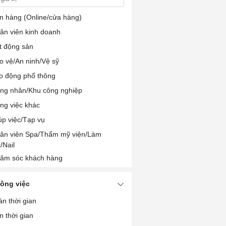
n hàng (Online/cửa hàng)
ân viên kinh doanh
t động sản
o vệ/An ninh/Vệ sỹ
o động phổ thông
ng nhân/Khu công nghiệp
ng việc khác
úp việc/Tạp vụ
ân viên Spa/Thẩm mỹ viện/Làm
/Nail
ăm sóc khách hàng
/PB/Lễ tân
công việc
ân viên chế biến/Đóng gói thực phẩm
àn thời gian
ân viên nhà hàng/khách sạn
n thời gian
u bếp/Pha chế