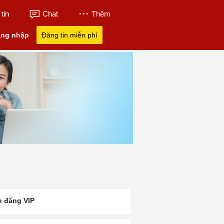
tin
Chat
Thêm
ng nhập
Đăng tin miễn phí
n đăng VIP
nh
Tân Á Đại Thành
Tân Thành Tuyển
Tuyển Dụng Lái
23
Tuyển Dụng
Dụng
Kcn Mỹ Xuân