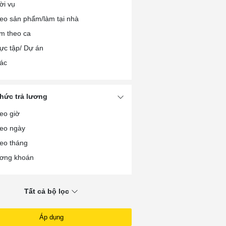
ời vụ
nh chính/Thư ký/Trợ lý
eo sản phẩm/làm tại nhà
i chính/Kế toán/Kiểm toán
m theo ca
ợ Dệt/May/Da giày
ực tập/ Dự án
ợ sửa chữa các loại
ác
ợ sắt/hàn/cơ khí
ợ mộc/gỗ
ợ xây/Thợ hồ
thức trả lương
ợ điện/Điện tử/Điện lạnh
eo giờ
i xế/Giao nhận xe ô tô
eo ngày
i xế/Giao nhận xe máy
eo tháng
ơng khoán
Tất cả bộ lọc
Áp dụng