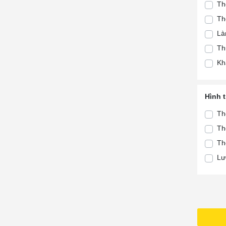
Th
Hà
Th
Tà
Là
Th
Th
Th
Kh
Th
Th
Th
Hình 
Th
Th
Tà
Th
Tà
Th
Lư