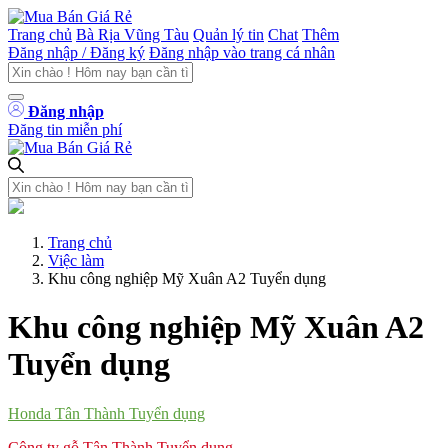
Trang chủ
Bà Rịa Vũng Tàu
Quản lý tin
Chat
Thêm
Đăng nhập / Đăng ký
Đăng nhập vào trang cá nhân
Đăng nhập
Đăng tin miễn phí
Trang chủ
Việc làm
Khu công nghiệp Mỹ Xuân A2 Tuyển dụng
Khu công nghiệp Mỹ Xuân A2
Tuyển dụng
Honda Tân Thành Tuyển dụng
Công ty gỗ Tân Thành Tuyển dụng