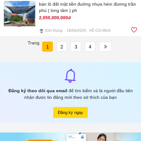
bán lô đất mặt tiền đường nhựa hẻm đừơng trần
phú ( long tâm ) ph
2,050,000,000đ
Kim Dung
18/06/2026
Hồ Chí Minh
3
Trang:
1
2
3
4
Đăng ký theo dõi qua email
để tìm kiếm và là người đầu tiên
nhận được tin đăng mới theo sở thích của bạn
Đăng ký ngay