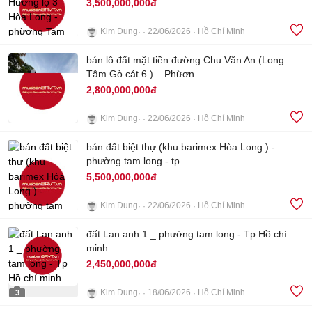
3,500,000,000đ
Kim Dung
22/06/2026
Hồ Chí Minh
bán lô đất mặt tiền đường Chu Văn An (Long
3
Tâm Gò cát 6 ) _ Phừơn
2,800,000,000đ
Kim Dung
22/06/2026
Hồ Chí Minh
2
bán đất biệt thự (khu barimex Hòa Long ) -
phường tam long - tp
5,500,000,000đ
Kim Dung
22/06/2026
Hồ Chí Minh
đất Lan anh 1 _ phường tam long - Tp Hồ chí
4
minh
2,450,000,000đ
Kim Dung
18/06/2026
Hồ Chí Minh
3