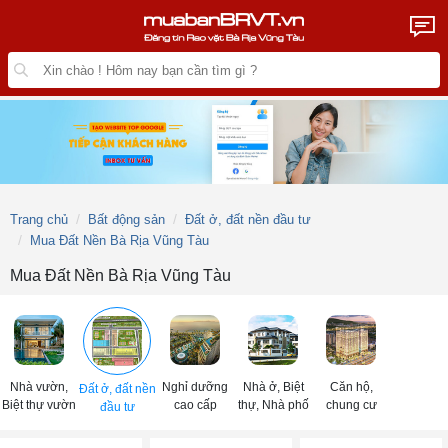
Trang chủ
Bất động sản
Đất ở, đất nền đầu tư
Mua Đất Nền Bà Rịa Vũng Tàu
Mua Đất Nền Bà Rịa Vũng Tàu
Nhà vườn,
Nghỉ dưỡng
Nhà ở, Biệt
Căn hộ,
Đất ở, đất nền
Biệt thự vườn
cao cấp
thự, Nhà phố
chung cư
đầu tư