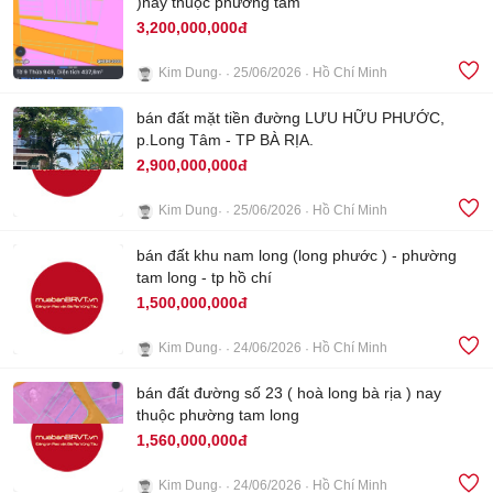
)nay thuộc phừơng tam
3,200,000,000đ
Kim Dung
25/06/2026
Hồ Chí Minh
3
bán đất mặt tiền đường LƯU HỮU PHƯỚC,
p.Long Tâm - TP BÀ RỊA.
2,900,000,000đ
Kim Dung
25/06/2026
Hồ Chí Minh
4
bán đất khu nam long (long phước ) - phường
tam long - tp hồ chí
1,500,000,000đ
Kim Dung
24/06/2026
Hồ Chí Minh
4
bán đất đường số 23 ( hoà long bà rịa ) nay
thuộc phường tam long
1,560,000,000đ
Kim Dung
24/06/2026
Hồ Chí Minh