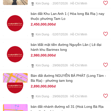
Kim Dung
20/07/2026
Hồ Chí Minh
4
bán đất Khu Lan Anh 1 ( Hòa long Bà Riạ ) nay
thuộc phường Tam Lo
2,450,000,000đ
Kim Dung
02/07/2026
Hồ Chí Minh
3
bán lđất mặt tiền đường Nguyễn Lân ( Lê đại
hành khu Barimex long
2,980,000,000đ
Kim Dung
29/06/2026
Hồ Chí Minh
3
Bán đất đường NGUYỄN BÁ PHÁT (Long Tâm -
Bà Rịa) - phường tam long
2,890,000,000đ
Kim Dung
29/06/2026
Hồ Chí Minh
3
bán đất nhánh đường số 31 (Hoà Long Bà Rịa