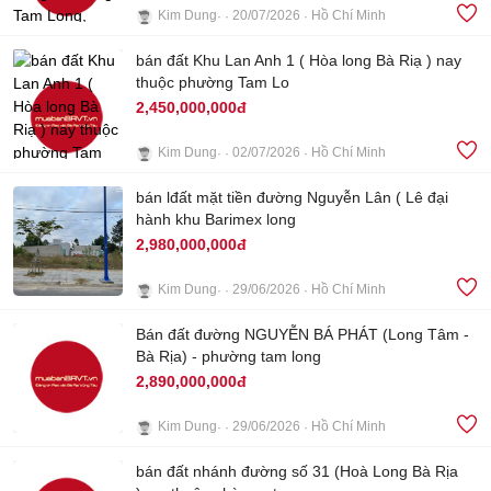
Kim Dung
20/07/2026
Hồ Chí Minh
bán đất Khu Lan Anh 1 ( Hòa long Bà Riạ ) nay
4
thuộc phường Tam Lo
2,450,000,000đ
Kim Dung
02/07/2026
Hồ Chí Minh
bán lđất mặt tiền đường Nguyễn Lân ( Lê đại
3
hành khu Barimex long
2,980,000,000đ
Kim Dung
29/06/2026
Hồ Chí Minh
3
Bán đất đường NGUYỄN BÁ PHÁT (Long Tâm -
Bà Rịa) - phường tam long
2,890,000,000đ
Kim Dung
29/06/2026
Hồ Chí Minh
3
bán đất nhánh đường số 31 (Hoà Long Bà Rịa