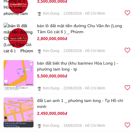
3,500,000,000đ
Kim Dung
22/06/2026
Hồ Chí Minh
bán lô đất mặt tiền đường Chu Văn An (Long
3
Tâm Gò cát 6 ) _ Phừơn
2,800,000,000đ
Kim Dung
22/06/2026
Hồ Chí Minh
2
bán đất biệt thự (khu barimex Hòa Long ) -
phường tam long - tp
5,500,000,000đ
Kim Dung
22/06/2026
Hồ Chí Minh
4
đất Lan anh 1 _ phường tam long - Tp Hồ chí
minh
2,450,000,000đ
Kim Dung
18/06/2026
Hồ Chí Minh
3