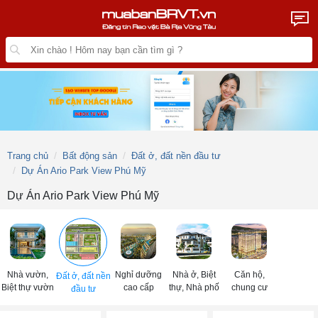
Trang chủ
Bất động sản
Đất ở, đất nền đầu tư
Dự Án Ario Park View Phú Mỹ
Dự Án Ario Park View Phú Mỹ
Nhà vườn,
Nghỉ dưỡng
Nhà ở, Biệt
Căn hộ,
Đất ở, đất nền
Biệt thự vườn
cao cấp
thự, Nhà phố
chung cư
đầu tư