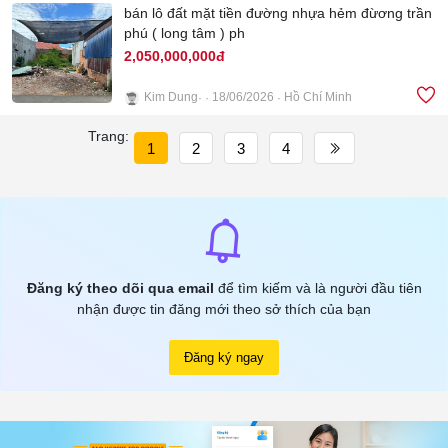
bán lô đất mặt tiền đường nhựa hẻm đừơng trần
phú ( long tâm ) ph
2,050,000,000đ
Kim Dung
18/06/2026
Hồ Chí Minh
3
Trang:
1
2
3
4
Đăng ký theo dõi qua email
để tìm kiếm và là người đầu tiên
nhận được tin đăng mới theo sở thích của bạn
Đăng ký ngay