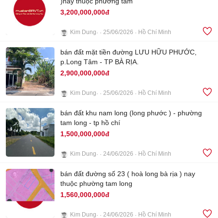
)nay thuộc phừơng tam
3,200,000,000đ
Kim Dung
25/06/2026
Hồ Chí Minh
3
bán đất mặt tiền đường LƯU HỮU PHƯỚC,
p.Long Tâm - TP BÀ RỊA.
2,900,000,000đ
Kim Dung
25/06/2026
Hồ Chí Minh
4
bán đất khu nam long (long phước ) - phường
tam long - tp hồ chí
1,500,000,000đ
Kim Dung
24/06/2026
Hồ Chí Minh
4
bán đất đường số 23 ( hoà long bà rịa ) nay
thuộc phường tam long
1,560,000,000đ
Kim Dung
24/06/2026
Hồ Chí Minh