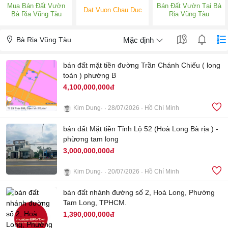
Mua Bán Đất Vườn
Bán Đất Vườn Tại Bà
Dat Vuon Chau Duc
Bà Rịa Vũng Tàu
Rịa Vũng Tàu
Bà Rịa Vũng Tàu
Mặc định
bán đất mặt tiền đường Trần Chánh Chiếu ( long
toàn ) phường B
4,100,000,000đ
Kim Dung
28/07/2026
Hồ Chí Minh
3
bán đất Mặt tiền Tỉnh Lộ 52 (Hoà Long Bà rịa ) -
phừơng tam long
3,000,000,000đ
Kim Dung
20/07/2026
Hồ Chí Minh
4
bán đất nhánh đường số 2, Hoà Long, Phường
Tam Long, TPHCM.
1,390,000,000đ