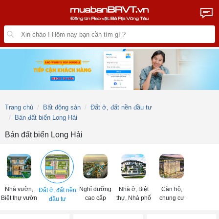
Trang chủ
Bất động sản
Đất ở, đất nền đầu tư
Bán đất biển Long Hải
Bán đất biển Long Hải
Nhà vườn,
Nghỉ dưỡng
Nhà ở, Biệt
Căn hộ,
Đất ở, đất nền
Biệt thự vườn
cao cấp
thự, Nhà phố
chung cư
đầu tư