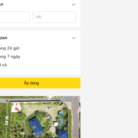
án
tới
ắc
Bán Nhà Vườn Tp Bà
Bán Nhà Vườn 
Bán Đất Vườn Bà Rịa
h
Rịa
Rịa
gian
ong 24 giờ
ong 7 ngày
t cả
Áp dụng