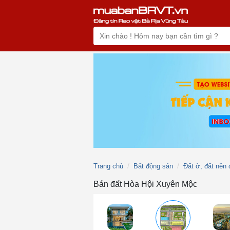
Trang chủ
Bất động sản
Đất ở, đất nền 
Bán đất Hòa Hội Xuyên Mộc