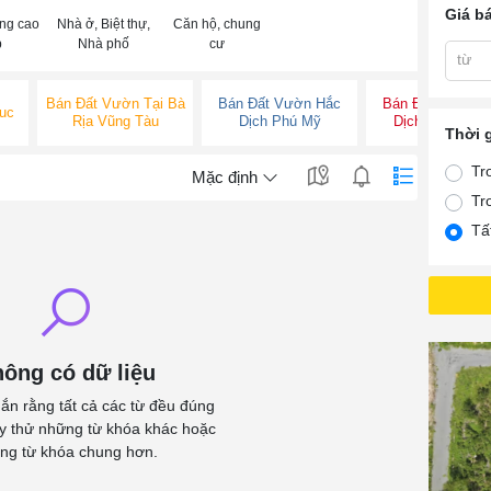
Giá b
ng cao
Nhà ở, Biệt thự,
Căn hộ, chung
p
Nhà phố
cư
từ
Bán Đất Vườn Tại Bà
Bán Đất Vườn Hắc
Bán Đất Vườn H
uc
Rịa Vũng Tàu
Dịch Phú Mỹ
Dịch Tân Thàn
Thời 
Tr
Mặc định
Tr
Tấ
ông có dữ liệu
ắn rằng tất cả các từ đều đúng
ãy thử những từ khóa khác hoặc
ng từ khóa chung hơn.