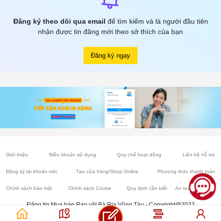
Đăng ký theo dõi qua email
để tìm kiếm và là người đầu tiên
nhận được tin đăng mới theo sở thích của bạn
Đăng ký ngay
Giới thiệu
Điều khoản sử dụng
Quy chế hoạt động
Liên hệ hỗ trợ
Đăng ký tài khoản mới
Tạo cửa hàng/Shop Online
Phương thức thanh toán
Chính sách bảo mật
Chính sách Cookie
Quy định cần biết
An toàn mua bán
Đăng tin Mua bán Rao vặt Bà Rịa Vũng Tàu - Copyright@2022
Chợ Nhà đất Vũng Tàu, Bất động sản, Ô tô, Xe máy, Điện thoại, Nội thất, Cây