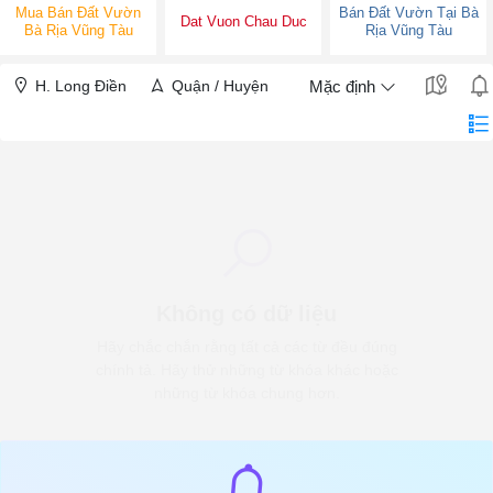
Mua Bán Đất Vườn
Bán Đất Vườn Tại Bà
Dat Vuon Chau Duc
Bà Rịa Vũng Tàu
Rịa Vũng Tàu
H. Long Điền
Quận / Huyện
Mặc định
Không có dữ liệu
Hãy chắc chắn rằng tất cả các từ đều đúng
chính tả. Hãy thử những từ khóa khác hoặc
những từ khóa chung hơn.