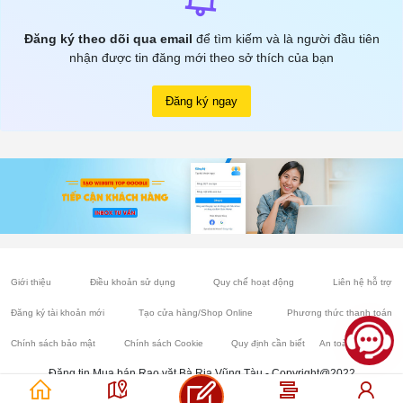
Đăng ký theo dõi qua email
để tìm kiếm và là người đầu tiên
nhận được tin đăng mới theo sở thích của bạn
Đăng ký ngay
Giới thiệu
Điều khoản sử dụng
Quy chế hoạt động
Liên hệ hỗ trợ
Đăng ký tài khoản mới
Tạo cửa hàng/Shop Online
Phương thức thanh toán
Chính sách bảo mật
Chính sách Cookie
Quy định cần biết
An toàn mua bán
Đăng tin Mua bán Rao vặt Bà Rịa Vũng Tàu - Copyright@2022
Chợ Nhà đất Vũng Tàu, Bất động sản, Ô tô, Xe máy, Điện thoại, Nội thất, Cây