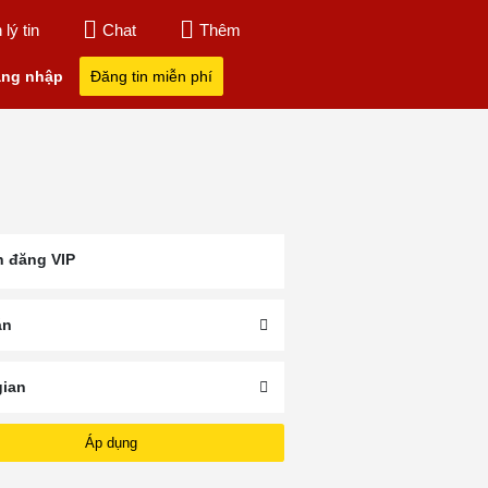
lý tin
Chat
Thêm
ng nhập
Đăng tin miễn phí
n đăng VIP
án
gian
ắc
Bán Nhà Vườn Tp Bà
Bán Nhà Vườn 
Bán Đất Vườn Bà Rịa
h
Rịa
Rịa
Áp dụng