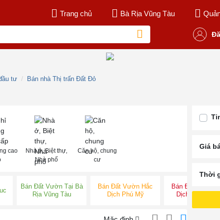
Trang chủ
Bà Rịa Vũng Tàu
Quản 
Đă
đầu tư
Bán nhà Thị trấn Đất Đỏ
Ti
Giá b
ng cao
Nhà ở, Biệt thự,
Căn hộ, chung
p
Nhà phố
cư
Thời 
Bán Đất Vườn Tại Bà
Bán Đất Vườn Hắc
Bán Đất Vườn H
uc
Rịa Vũng Tàu
Dịch Phú Mỹ
Dịch Tân Thàn
Mặc định