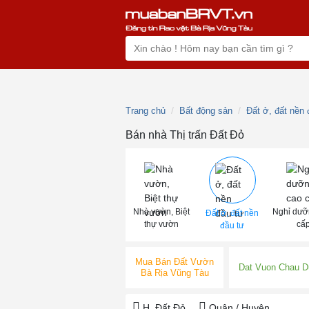
Trang chủ
Bất động sản
Đất ở, đất nền 
Bán nhà Thị trấn Đất Đỏ
Nhà vườn, Biệt
Nghỉ dưỡ
Đất ở, đất nền
thự vườn
cấ
đầu tư
Mua Bán Đất Vườn
Dat Vuon Chau D
Bà Rịa Vũng Tàu
H. Đất Đỏ
Quận / Huyện