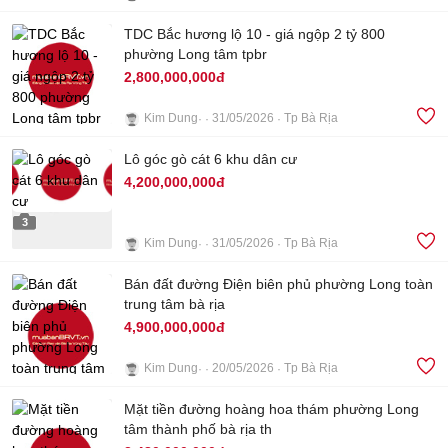
3
TDC Bắc hương lộ 10 - giá ngộp 2 tỷ 800
phường Long tâm tpbr
2,800,000,000đ
Kim Dung
31/05/2026
Tp Bà Rịa
3
Lô góc gò cát 6 khu dân cư
4,200,000,000đ
3
Kim Dung
31/05/2026
Tp Bà Rịa
Bán đất đường Điện biên phủ phường Long toàn
trung tâm bà rịa
4,900,000,000đ
Kim Dung
20/05/2026
Tp Bà Rịa
Mặt tiền đường hoàng hoa thám phường Long
5
tâm thành phố bà rịa th