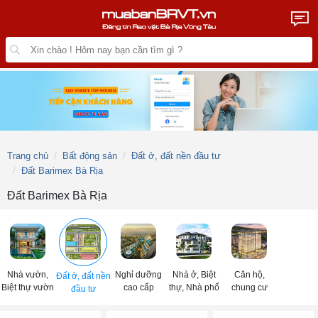
Trang chủ
Bất động sản
Đất ở, đất nền đầu tư
Đất Barimex Bà Rịa
Đất Barimex Bà Rịa
Nhà vườn,
Nghỉ dưỡng
Nhà ở, Biệt
Căn hộ,
Đất ở, đất nền
Biệt thự vườn
cao cấp
thự, Nhà phố
chung cư
đầu tư