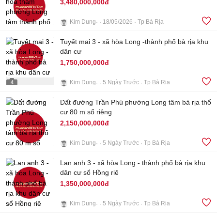
3,480,000,000đ
Kim Dung
18/05/2026
Tp Bà Rịa
Tuyết mai 3 - xã hòa Long -thành phố bà rịa khu
5
dân cư
1,750,000,000đ
Kim Dung
5 Ngày Trước
Tp Bà Rịa
4
Đất đường Trần Phú phường Long tâm bà rịa thổ
cư 80 m sổ riêng
2,150,000,000đ
Kim Dung
5 Ngày Trước
Tp Bà Rịa
Lan anh 3 - xã hòa Long - thành phố bà rịa khu
3
dân cư sổ Hồng riê
1,350,000,000đ
Kim Dung
5 Ngày Trước
Tp Bà Rịa
3