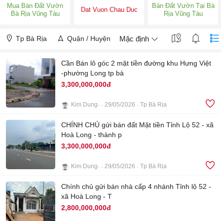
Mua Bán Đất Vườn
Bán Đất Vườn Tại Bà
Dat Vuon Chau Duc
Bà Rịa Vũng Tàu
Rịa Vũng Tàu
Tp Bà Rịa
Quận / Huyện
Mặc định
Cần Bán lô góc 2 mặt tiền đường khu Hưng Việt
-phường Long tp bà
3,300,000,000đ
Kim Dung
29/05/2026
Tp Bà Rịa
4
CHÍNH CHỦ gửi bán đất Mặt tiền Tỉnh Lộ 52 - xã
Hoà Long - thành p
3,300,000,000đ
Kim Dung
29/05/2026
Tp Bà Rịa
4
Chính chủ gửi bán nhà cấp 4 nhánh Tỉnh lộ 52 -
xã Hoà Long - T
2,800,000,000đ