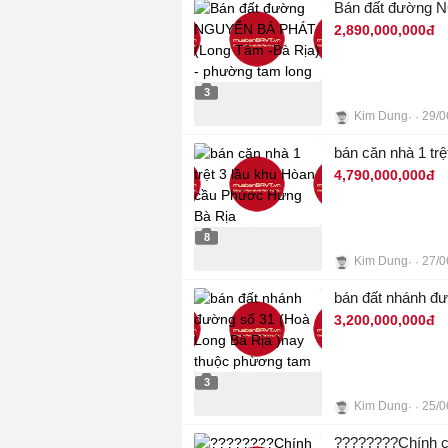
Bán đất đường N
2,890,000,000đ
3
Kim Dung
29/0
bán căn nhà 1 tr
4,790,000,000đ
8
Kim Dung
27/0
bán đất nhánh đ
3,200,000,000đ
3
Kim Dung
25/0
????????Chính ch