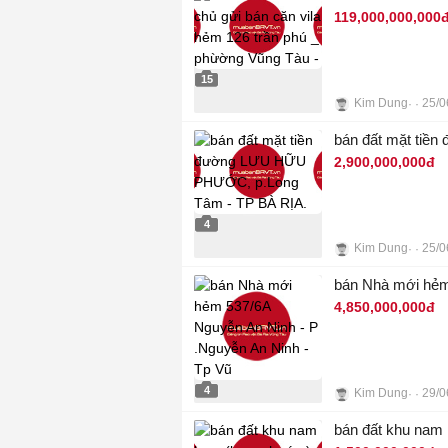
119,000,000,000
15
Kim Dung
25/0
bán đất mặt ti
2,900,000,000đ
4
Kim Dung
25/0
bán Nhà mới hẻm
4,850,000,000đ
4
Kim Dung
29/0
bán đất khu nam l