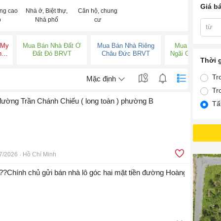
Giá b
ng cao
Nhà ở, Biệt thự,
Căn hộ, chung
p
Nhà phố
cư
từ
 My
Mua Bán Nhà Đất Ở
Mua Bán Nhà Riêng
Mua Bán Nhà Đ
h
Đất Đỏ BRVT
Châu Đức BRVT
Ngãi Giao Châu 
Thời 
BRVT
Tr
Mặc định
Tr
 đường Trần Chánh Chiếu ( long toàn ) phường B
Tấ
7/2026
Hồ Chí Minh
????????????????Chính chủ gửi bán nhà lô góc hai mặt tiền đường Hoàng hoa th