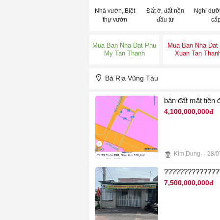
Nhà vườn, Biệt
Đất ở, đất nền
Nghỉ dưỡ
thự vườn
đầu tư
cấ
Mua Ban Nha Dat Phu
Mua Ban Nha Dat
My Tan Thanh
Xuan Tan Than
BRVT
Bà Rịa Vũng Tàu
bán đất mặt tiền
4,100,000,000đ
Kim Dung
28/0
3
7,500,000,000đ