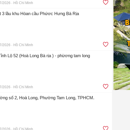
7/2026
Hồ Chí Minh
ệt 3 lầu khu Hòan cầu Phứơc Hưng Bà Rịa
7/2026
Hồ Chí Minh
Tỉnh Lộ 52 (Hoà Long Bà rịa ) - phừơng tam long
7/2026
Hồ Chí Minh
ường số 2, Hoà Long, Phường Tam Long, TPHCM.
7/2026
Hồ Chí Minh