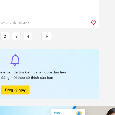
6/2026
Hồ Chí Minh
...
2
3
4
a email
để tìm kiếm và là người đầu tiên
 đăng mới theo sở thích của bạn
Đăng ký ngay