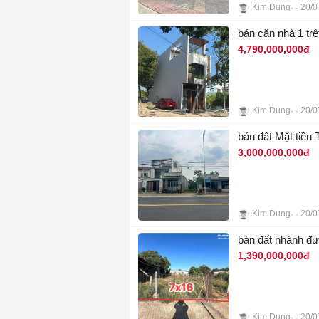
Kim Dung
20/0
8
bán căn nhà 1 tr
4,790,000,000đ
Kim Dung
20/0
8
bán đất Mặt tiền 
3,000,000,000đ
Kim Dung
20/0
4
bán đất nhánh đ
1,390,000,000đ
Kim Dung
20/0