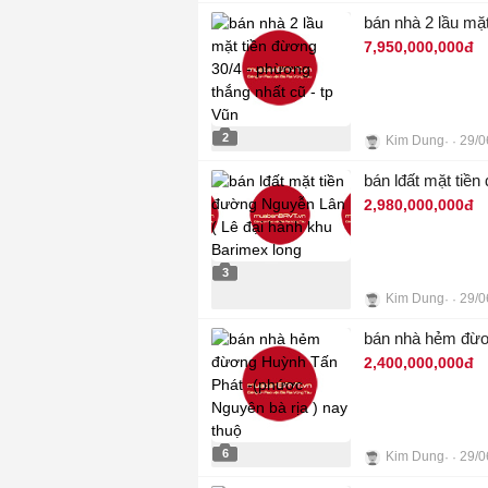
3
bán nhà 2 lầu mặt
7,950,000,000đ
2
Kim Dung
29/0
bán lđất mặt tiề
2,980,000,000đ
3
Kim Dung
29/0
bán nhà hẻm đừơ
2,400,000,000đ
6
Kim Dung
29/0