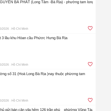
GUYỄN BÁ PHÁT (Long Tâm -Bà Rịa) - phường tam long
6/2026
Hồ Chí Minh
ệt 3 lầu khu Hòan cầu Phứơc Hưng Bà Rịa
6/2026
Hồ Chí Minh
ường số 31 (Hoà Long Bà Rịa )nay thuộc phừơng tam
6/2026
Hồ Chí Minh
ủ gửi bán căn vila hẻm 126 trần phú _ phừờng Vũng Tàu -