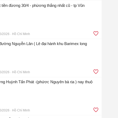
 tiền đừơng 30/4 - phừơng thắng nhất cũ - tp Vũn
6/2026
Hồ Chí Minh
n đường Nguyễn Lân ( Lê đại hành khu Barimex long
6/2026
Hồ Chí Minh
ng Huỳnh Tấn Phát -(phứơc Nguyên bà rịa ) nay thuộ
6/2026
Hồ Chí Minh