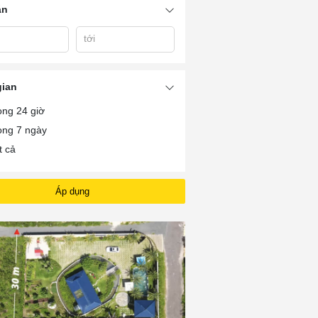
án
tới
ất
Đất Phường Phú
Bất Động Sản Bà Rịa
BDS BRVT
Đức
Thị Xã Phú M
gian
ong 24 giờ
ong 7 ngày
t cả
Áp dụng