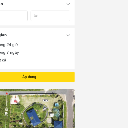
án
tới
ắc
Bán Nhà Vườn Tp Bà
Bán Nhà Vườn 
Bán Đất Vườn Bà Rịa
h
Rịa
Rịa
gian
ong 24 giờ
ong 7 ngày
t cả
Áp dụng