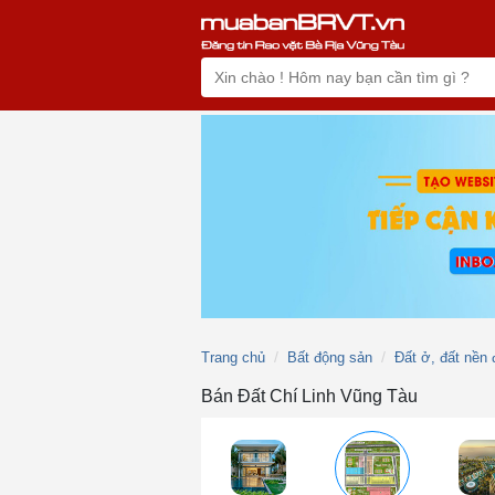
Trang chủ
Bất động sản
Đất ở, đất nền 
Bán Đất Chí Linh Vũng Tàu