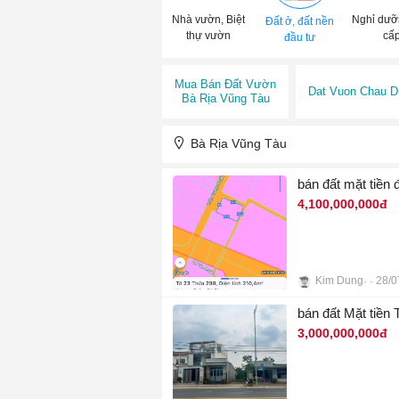
Nhà vườn, Biệt
Nghỉ dưỡ
Đất ở, đất nền
thự vườn
cấ
đầu tư
Mua Bán Đất Vườn
Dat Vuon Chau D
Bà Rịa Vũng Tàu
Bà Rịa Vũng Tàu
bán đất mặt tiền
4,100,000,000đ
Kim Dung
28/0
3
bán đất Mặt tiền 
3,000,000,000đ