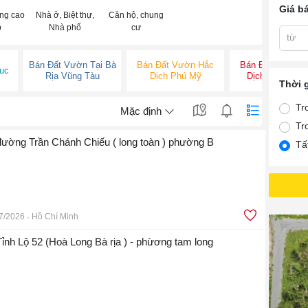
Giá b
ng cao
Nhà ở, Biệt thự,
Căn hộ, chung
p
Nhà phố
cư
từ
Bán Đất Vườn Tại Bà
Bán Đất Vườn Hắc
Bán Đất Vườn H
uc
Rịa Vũng Tàu
Dịch Phú Mỹ
Dịch Tân Thàn
Thời 
Tr
Mặc định
Tr
 đường Trần Chánh Chiếu ( long toàn ) phường B
Tấ
7/2026
Hồ Chí Minh
Tỉnh Lộ 52 (Hoà Long Bà rịa ) - phừơng tam long