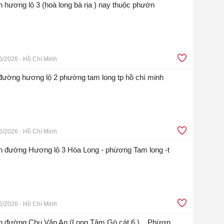
ền hương lộ 3 (hoà long bà rịa ) nay thuộc phườn
6/2026
Hồ Chí Minh
 đường hương lộ 2 phường tam long tp hồ chí minh
6/2026
Hồ Chí Minh
n đường Hương lộ 3 Hòa Long - phừơng Tam long -t
6/2026
Hồ Chí Minh
iền đường Chu Văn An (Long Tâm Gò cát 6 ) _ Phừơn