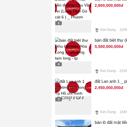
2,800,000,000đ
2
Kim Dung
22/0
bán đất biệt thự 
5,500,000,000đ
4
Kim Dung
22/0
đất Lan anh 1 _ 
2,450,000,000đ
3
Kim Dung
18/0
bán lô đất mặt t