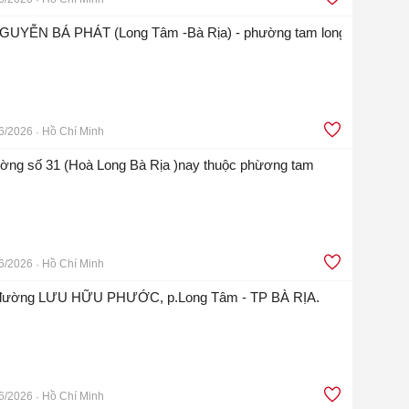
GUYỄN BÁ PHÁT (Long Tâm -Bà Rịa) - phường tam long
6/2026
Hồ Chí Minh
ường số 31 (Hoà Long Bà Rịa )nay thuộc phừơng tam
6/2026
Hồ Chí Minh
ền đường LƯU HỮU PHƯỚC, p.Long Tâm - TP BÀ RỊA.
6/2026
Hồ Chí Minh