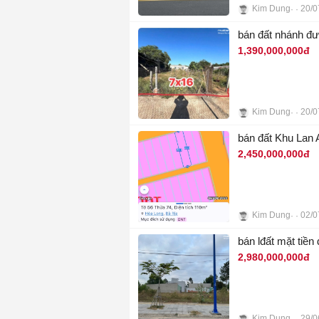
Kim Dung
20/0
4
bán đất nhánh đ
1,390,000,000đ
Kim Dung
20/0
4
bán đất Khu Lan 
2,450,000,000đ
Kim Dung
02/0
3
bán lđất mặt tiề
2,980,000,000đ
Kim Dung
29/0