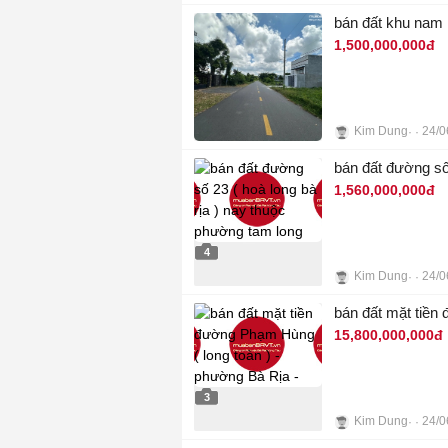
bán đất khu nam l
1,500,000,000đ
Kim Dung
24/0
4
bán đất đường số
1,560,000,000đ
4
Kim Dung
24/0
bán đất mặt tiền
15,800,000,000đ
3
Kim Dung
24/0