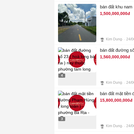
4
bán đất khu nam l
1,500,000,000đ
Kim Dung
24/0
4
bán đất đường số
1,560,000,000đ
4
Kim Dung
24/0
bán đất mặt tiền
15,800,000,000đ
3
Kim Dung
24/0