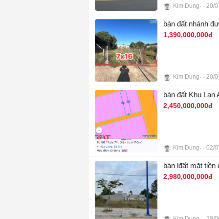
Kim Dung
20/0
4
bán đất nhánh đ
1,390,000,000đ
Kim Dung
20/0
4
bán đất Khu Lan 
2,450,000,000đ
Kim Dung
02/0
3
bán lđất mặt tiề
2,980,000,000đ
Kim Dung
29/0