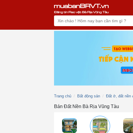
Trang chủ
Bất động sản
Đất ở, đất nền 
Bán Đất Nền Bà Rịa Vũng Tàu