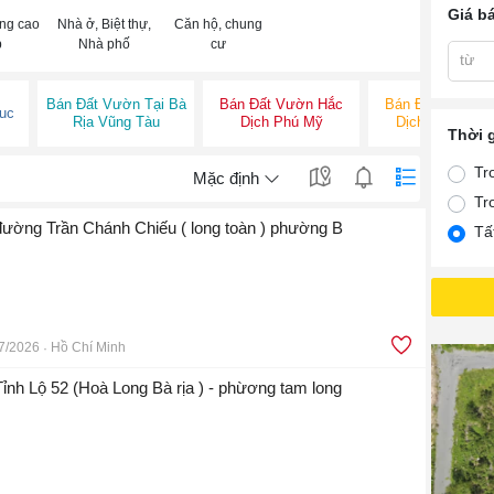
Giá b
ng cao
Nhà ở, Biệt thự,
Căn hộ, chung
p
Nhà phố
cư
từ
Bán Đất Vườn Tại Bà
Bán Đất Vườn Hắc
Bán Đất Vườn H
uc
Rịa Vũng Tàu
Dịch Phú Mỹ
Dịch Tân Thàn
Thời 
Tr
Mặc định
Tr
 đường Trần Chánh Chiếu ( long toàn ) phường B
Tấ
7/2026
Hồ Chí Minh
Tỉnh Lộ 52 (Hoà Long Bà rịa ) - phừơng tam long