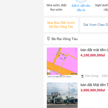
Nhà vườn, Biệt
Nghỉ dưỡ
Đất ở, đất nền
thự vườn
cấ
đầu tư
Mua Bán Đất Vườn
Dat Vuon Chau D
Bà Rịa Vũng Tàu
Bà Rịa Vũng Tàu
bán đất mặt tiền
4,100,000,000đ
Kim Dung
28/0
3
bán đất Mặt tiền 
3,000,000,000đ