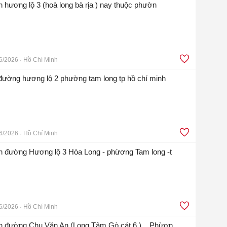
ền hương lộ 3 (hoà long bà rịa ) nay thuộc phườn
6/2026
Hồ Chí Minh
 đường hương lộ 2 phường tam long tp hồ chí minh
6/2026
Hồ Chí Minh
n đường Hương lộ 3 Hòa Long - phừơng Tam long -t
6/2026
Hồ Chí Minh
iền đường Chu Văn An (Long Tâm Gò cát 6 ) _ Phừơn