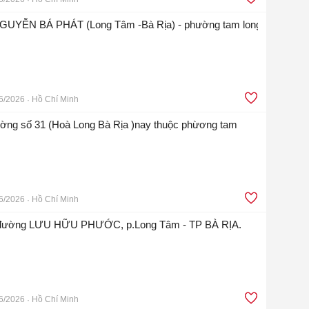
GUYỄN BÁ PHÁT (Long Tâm -Bà Rịa) - phường tam long
6/2026
Hồ Chí Minh
ường số 31 (Hoà Long Bà Rịa )nay thuộc phừơng tam
6/2026
Hồ Chí Minh
ền đường LƯU HỮU PHƯỚC, p.Long Tâm - TP BÀ RỊA.
6/2026
Hồ Chí Minh