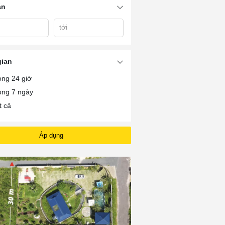
án
tới
ắc
Bán Nhà Vườn Tp Bà
Bán Nhà Vườn 
Bán Đất Vườn Bà Rịa
h
Rịa
Rịa
gian
ong 24 giờ
ong 7 ngày
t cả
Áp dụng