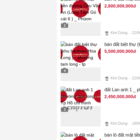
2,800,000,000đ
2
Kim Dung
22/0
bán đất biệt thự 
5,500,000,000đ
4
Kim Dung
22/0
đất Lan anh 1 _ 
2,450,000,000đ
3
Kim Dung
18/0
bán lô đất mặt t