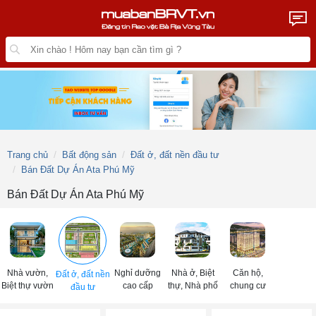
Trang chủ
Bất động sản
Đất ở, đất nền đầu tư
Bán Đất Dự Án Ata Phú Mỹ
Bán Đất Dự Án Ata Phú Mỹ
Nhà vườn,
Nghỉ dưỡng
Nhà ở, Biệt
Căn hộ,
Đất ở, đất nền
Biệt thự vườn
cao cấp
thự, Nhà phố
chung cư
đầu tư