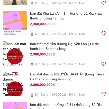
Kim Dung
20/07/2026
Hồ Chí Minh
4
bán đất Khu Lan Anh 1 ( Hòa long Bà Riạ ) nay
thuộc phường Tam Lo
2,450,000,000đ
Kim Dung
02/07/2026
Hồ Chí Minh
3
bán lđất mặt tiền đường Nguyễn Lân ( Lê đại
hành khu Barimex long
2,980,000,000đ
Kim Dung
29/06/2026
Hồ Chí Minh
Bán đất đường NGUYỄN BÁ PHÁT (Long Tâm -
3
Bà Rịa) - phường tam long
2,890,000,000đ
Kim Dung
29/06/2026
Hồ Chí Minh
bán đất nhánh đường số 31 (Hoà Long Bà Rịa