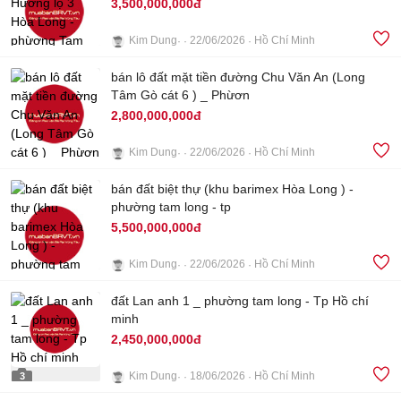
3,500,000,000đ
Kim Dung
22/06/2026
Hồ Chí Minh
bán lô đất mặt tiền đường Chu Văn An (Long
3
Tâm Gò cát 6 ) _ Phừơn
2,800,000,000đ
Kim Dung
22/06/2026
Hồ Chí Minh
2
bán đất biệt thự (khu barimex Hòa Long ) -
phường tam long - tp
5,500,000,000đ
Kim Dung
22/06/2026
Hồ Chí Minh
đất Lan anh 1 _ phường tam long - Tp Hồ chí
4
minh
2,450,000,000đ
Kim Dung
18/06/2026
Hồ Chí Minh
3