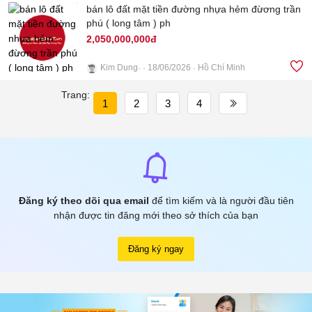
bán lô đất mặt tiền đường nhựa hẻm đừơng trần
phú ( long tâm ) ph
2,050,000,000đ
Kim Dung
18/06/2026
Hồ Chí Minh
3
Trang:
1
2
3
4
Đăng ký theo dõi qua email
để tìm kiếm và là người đầu tiên
nhận được tin đăng mới theo sở thích của bạn
Đăng ký ngay