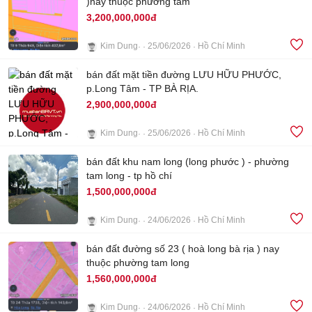
)nay thuộc phừơng tam
3
3,200,000,000đ
Kim Dung
25/06/2026
Hồ Chí Minh
3
bán đất mặt tiền đường LƯU HỮU PHƯỚC,
p.Long Tâm - TP BÀ RỊA.
2,900,000,000đ
Kim Dung
25/06/2026
Hồ Chí Minh
bán đất khu nam long (long phước ) - phường
4
tam long - tp hồ chí
1,500,000,000đ
Kim Dung
24/06/2026
Hồ Chí Minh
4
bán đất đường số 23 ( hoà long bà rịa ) nay
thuộc phường tam long
1,560,000,000đ
Kim Dung
24/06/2026
Hồ Chí Minh