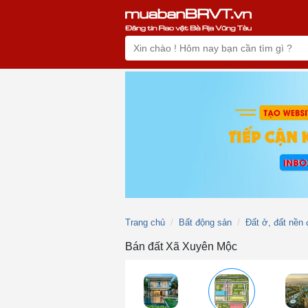
Trang chủ
Bất động sản
Đất ở, đất nền 
Bán đất Xã Xuyên Mộc