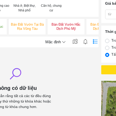
Giá b
ng cao
Nhà ở, Biệt thự,
Căn hộ, chung
p
Nhà phố
cư
từ
Bán Đất Vườn Tại Bà
Bán Đất Vườn Hắc
Bán Đất Vườn H
uc
Rịa Vũng Tàu
Dịch Phú Mỹ
Dịch Tân Thàn
Thời 
Tr
Mặc định
Tr
Tấ
ông có dữ liệu
ắn rằng tất cả các từ đều đúng
ãy thử những từ khóa khác hoặc
ng từ khóa chung hơn.