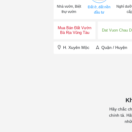
Nhà vườn, Biệt
Nghỉ dưỡ
Đất ở, đất nền
thự vườn
cấ
đầu tư
Mua Bán Đất Vườn
Dat Vuon Chau D
Bà Rịa Vũng Tàu
H. Xuyên Mộc
Quận / Huyện
Kh
Hãy chắc ch
chính tả. H
nhữ