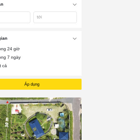
án
tới
ắc
Bán Nhà Vườn Tp Bà
Bán Nhà Vườn 
Bán Đất Vườn Bà Rịa
h
Rịa
Rịa
gian
ong 24 giờ
ong 7 ngày
t cả
Áp dụng