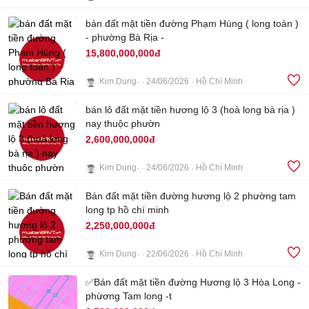
bán đất mặt tiền đường Phạm Hùng ( long toàn )
4
- phường Bà Rịa -
15,800,000,000đ
Kim Dung
24/06/2026
Hồ Chí Minh
bán lô đất mặt tiền hương lộ 3 (hoà long bà rịa )
3
nay thuộc phườn
2,600,000,000đ
Kim Dung
24/06/2026
Hồ Chí Minh
4
Bán đất mặt tiền đường hương lộ 2 phường tam
long tp hồ chí minh
2,250,000,000đ
Kim Dung
22/06/2026
Hồ Chí Minh
✅Bán đất mặt tiền đường Hương lộ 3 Hòa Long -
1
phừơng Tam long -t