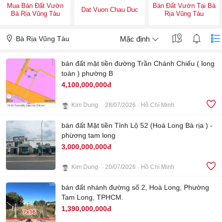
Mua Bán Đất Vườn
Bán Đất Vườn Tại Bà
Dat Vuon Chau Duc
Bà Rịa Vũng Tàu
Rịa Vũng Tàu
Bà Rịa Vũng Tàu
Mặc định
bán đất mặt tiền đường Trần Chánh Chiếu ( long
toàn ) phường B
4,100,000,000đ
Kim Dung
28/07/2026
Hồ Chí Minh
3
bán đất Mặt tiền Tỉnh Lộ 52 (Hoà Long Bà rịa ) -
phừơng tam long
3,000,000,000đ
Kim Dung
20/07/2026
Hồ Chí Minh
4
bán đất nhánh đường số 2, Hoà Long, Phường
Tam Long, TPHCM.
1,390,000,000đ