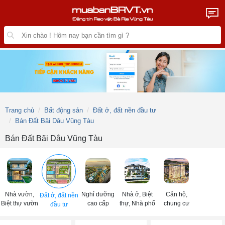
Trang chủ
Bất động sản
Đất ở, đất nền đầu tư
Bán Đất Bãi Dâu Vũng Tàu
Bán Đất Bãi Dâu Vũng Tàu
Nhà vườn,
Nghỉ dưỡng
Nhà ở, Biệt
Căn hộ,
Đất ở, đất nền
Biệt thự vườn
cao cấp
thự, Nhà phố
chung cư
đầu tư