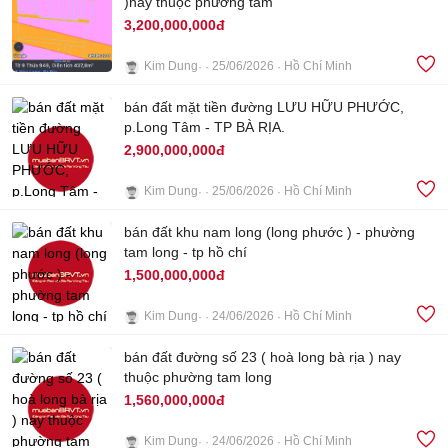
)nay thuộc phừơng tam
3,200,000,000đ
Kim Dung
25/06/2026
Hồ Chí Minh
3
bán đất mặt tiền đường LƯU HỮU PHƯỚC,
p.Long Tâm - TP BÀ RỊA.
2,900,000,000đ
Kim Dung
25/06/2026
Hồ Chí Minh
bán đất khu nam long (long phước ) - phường
4
tam long - tp hồ chí
1,500,000,000đ
Kim Dung
24/06/2026
Hồ Chí Minh
4
bán đất đường số 23 ( hoà long bà rịa ) nay
thuộc phường tam long
1,560,000,000đ
Kim Dung
24/06/2026
Hồ Chí Minh