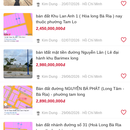
Kim Dung
20/07/2026
Hồ Chí Minh
4
bán đất Khu Lan Anh 1 ( Hòa long Bà Riạ ) nay
thuộc phường Tam Lo
2,450,000,000đ
Kim Dung
02/07/2026
Hồ Chí Minh
3
bán lđất mặt tiền đường Nguyễn Lân ( Lê đại
hành khu Barimex long
2,980,000,000đ
Kim Dung
29/06/2026
Hồ Chí Minh
3
Bán đất đường NGUYỄN BÁ PHÁT (Long Tâm -
Bà Rịa) - phường tam long
2,890,000,000đ
Kim Dung
29/06/2026
Hồ Chí Minh
3
bán đất nhánh đường số 31 (Hoà Long Bà Rịa