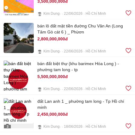
3,500,000,000đ
Kim Dung
22/06/2026
Hồ Chí Minh
3
bán lô đất mặt tiền đường Chu Văn An (Long
Tâm Gò cát 6 ) _ Phừơn
2,800,000,000đ
Kim Dung
22/06/2026
Hồ Chí Minh
2
bán đất biệt thự (khu barimex Hòa Long ) -
phường tam long - tp
5,500,000,000đ
Kim Dung
22/06/2026
Hồ Chí Minh
đất Lan anh 1 _ phường tam long - Tp Hồ chí
4
minh
2,450,000,000đ
Kim Dung
18/06/2026
Hồ Chí Minh
3