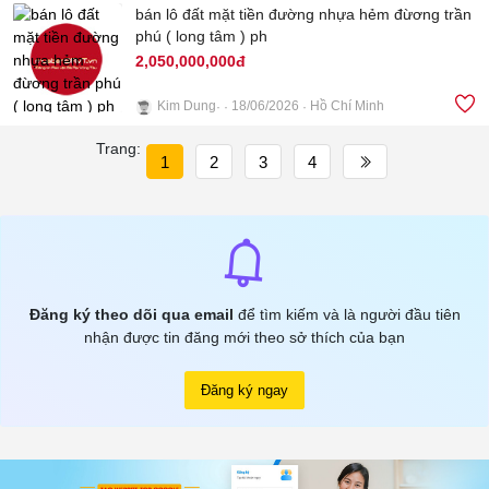
bán lô đất mặt tiền đường nhựa hẻm đừơng trần
phú ( long tâm ) ph
2,050,000,000đ
Kim Dung
18/06/2026
Hồ Chí Minh
3
Trang:
1
2
3
4
Đăng ký theo dõi qua email
để tìm kiếm và là người đầu tiên
nhận được tin đăng mới theo sở thích của bạn
Đăng ký ngay