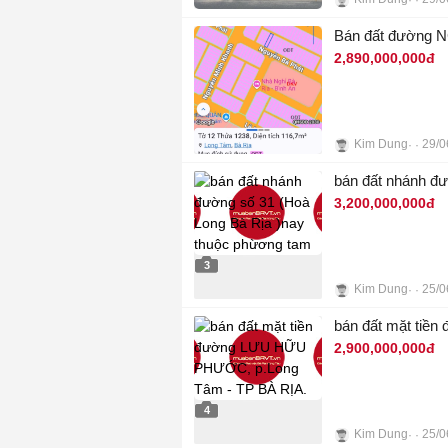
3
Bán đất đường N
2,890,000,000đ
Kim Dung
29/0
3
bán đất nhánh đ
3,200,000,000đ
3
Kim Dung
25/0
bán đất mặt ti
2,900,000,000đ
4
Kim Dung
25/0