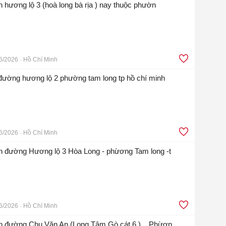
ền hương lộ 3 (hoà long bà rịa ) nay thuộc phườn
6/2026
Hồ Chí Minh
 đường hương lộ 2 phường tam long tp hồ chí minh
6/2026
Hồ Chí Minh
n đường Hương lộ 3 Hòa Long - phừơng Tam long -t
6/2026
Hồ Chí Minh
iền đường Chu Văn An (Long Tâm Gò cát 6 ) _ Phừơn