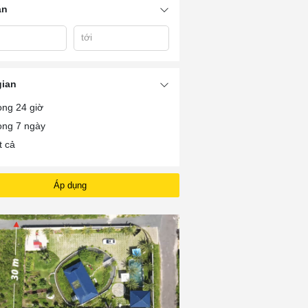
án
tới
ắc
Bán Nhà Vườn Tp Bà
Bán Nhà Vườn 
Bán Đất Vườn Bà Rịa
h
Rịa
Rịa
gian
ong 24 giờ
ong 7 ngày
t cả
Áp dụng