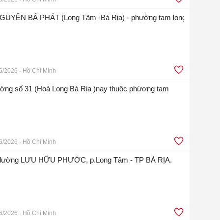
GUYỄN BÁ PHÁT (Long Tâm -Bà Rịa) - phường tam long
6/2026
Hồ Chí Minh
ường số 31 (Hoà Long Bà Rịa )nay thuộc phừơng tam
6/2026
Hồ Chí Minh
ền đường LƯU HỮU PHƯỚC, p.Long Tâm - TP BÀ RỊA.
6/2026
Hồ Chí Minh