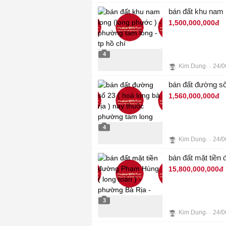
bán đất khu nam l
1,500,000,000đ
4
Kim Dung
24/0
bán đất đường số
1,560,000,000đ
4
Kim Dung
24/0
bán đất mặt tiền
15,800,000,000đ
3
Kim Dung
24/0