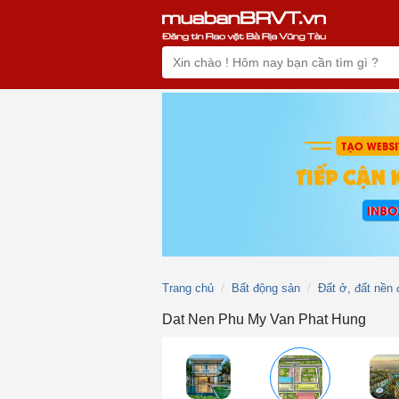
Trang chủ
Bất động sản
Đất ở, đất nền 
Dat Nen Phu My Van Phat Hung