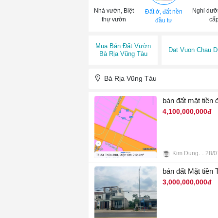
Nhà vườn, Biệt
Nghỉ dưỡ
Đất ở, đất nền
thự vườn
cấ
đầu tư
Mua Bán Đất Vườn
Dat Vuon Chau D
Bà Rịa Vũng Tàu
Bà Rịa Vũng Tàu
bán đất mặt tiền
4,100,000,000đ
Kim Dung
28/0
3
bán đất Mặt tiền 
3,000,000,000đ