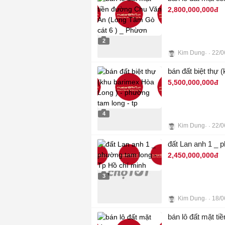
2,800,000,000đ
2
Kim Dung
22/0
bán đất biệt thự 
5,500,000,000đ
4
Kim Dung
22/0
đất Lan anh 1 _ 
2,450,000,000đ
3
Kim Dung
18/0
bán lô đất mặt t