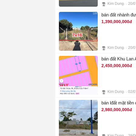
Kim Dung
20/0
4
bán đất nhánh đ
1,390,000,000đ
Kim Dung
20/0
4
bán đất Khu Lan 
2,450,000,000đ
Kim Dung
02/0
3
bán lđất mặt tiề
2,980,000,000đ
Kim Dung
29/0