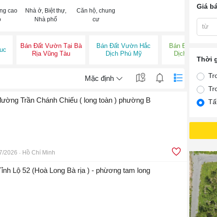
Giá b
ng cao
Nhà ở, Biệt thự,
Căn hộ, chung
p
Nhà phố
cư
từ
Bán Đất Vườn Tại Bà
Bán Đất Vườn Hắc
Bán Đất Vườn H
uc
Rịa Vũng Tàu
Dịch Phú Mỹ
Dịch Tân Thàn
Thời 
Tr
Mặc định
Tr
 đường Trần Chánh Chiếu ( long toàn ) phường B
Tấ
7/2026
Hồ Chí Minh
Tỉnh Lộ 52 (Hoà Long Bà rịa ) - phừơng tam long