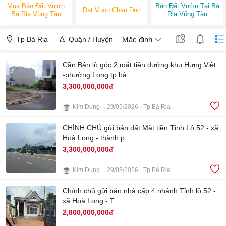
Mua Bán Đất Vườn
Bán Đất Vườn Tại Bà
Dat Vuon Chau Duc
Bà Rịa Vũng Tàu
Rịa Vũng Tàu
Tp Bà Rịa
Quận / Huyện
Mặc định
Cần Bán lô góc 2 mặt tiền đường khu Hưng Việt
-phường Long tp bà
3,300,000,000đ
Kim Dung
29/05/2026
Tp Bà Rịa
4
CHÍNH CHỦ gửi bán đất Mặt tiền Tỉnh Lộ 52 - xã
Hoà Long - thành p
3,300,000,000đ
Kim Dung
29/05/2026
Tp Bà Rịa
4
Chính chủ gửi bán nhà cấp 4 nhánh Tỉnh lộ 52 -
xã Hoà Long - T
2,800,000,000đ