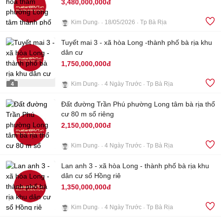
3,480,000,000đ
Kim Dung
18/05/2026
Tp Bà Rịa
Tuyết mai 3 - xã hòa Long -thành phố bà rịa khu
5
dân cư
1,750,000,000đ
Kim Dung
4 Ngày Trước
Tp Bà Rịa
4
Đất đường Trần Phú phường Long tâm bà rịa thổ
cư 80 m sổ riêng
2,150,000,000đ
Kim Dung
4 Ngày Trước
Tp Bà Rịa
Lan anh 3 - xã hòa Long - thành phố bà rịa khu
3
dân cư sổ Hồng riê
1,350,000,000đ
Kim Dung
4 Ngày Trước
Tp Bà Rịa
3