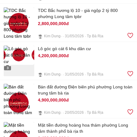
TDC Bắc hương lộ 10 - giá ngộp 2 tỷ 800
phường Long tâm tpbr
2,800,000,000đ
Kim Dung
31/05/2026
Tp Bà Rịa
3
Lô góc gò cát 6 khu dân cư
4,200,000,000đ
3
Kim Dung
31/05/2026
Tp Bà Rịa
Bán đất đường Điện biên phủ phường Long toàn
trung tâm bà rịa
4,900,000,000đ
Kim Dung
20/05/2026
Tp Bà Rịa
Mặt tiền đường hoàng hoa thám phường Long
5
tâm thành phố bà rịa th