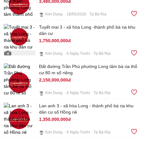
3,480,000,000đ
Kim Dung
18/05/2026
Tp Bà Rịa
Tuyết mai 3 - xã hòa Long -thành phố bà rịa khu
5
dân cư
1,750,000,000đ
Kim Dung
6 Ngày Trước
Tp Bà Rịa
4
Đất đường Trần Phú phường Long tâm bà rịa thổ
cư 80 m sổ riêng
2,150,000,000đ
Kim Dung
6 Ngày Trước
Tp Bà Rịa
Lan anh 3 - xã hòa Long - thành phố bà rịa khu
3
dân cư sổ Hồng riê
1,350,000,000đ
Kim Dung
6 Ngày Trước
Tp Bà Rịa
3