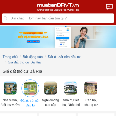
Trang chủ
Bất động sản
Đất ở, đất nền đầu tư
Giá đất thổ cư Bà Rịa
Giá đất thổ cư Bà Rịa
Nhà vườn,
Nghỉ dưỡng
Nhà ở, Biệt
Căn hộ,
Đất ở, đất nền
Biệt thự vườn
cao cấp
thự, Nhà phố
chung cư
đầu tư