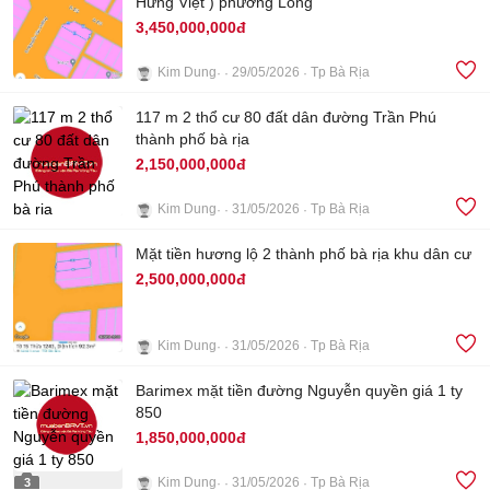
Hưng Việt ) phường Long
3,450,000,000đ
Kim Dung
29/05/2026
Tp Bà Rịa
3
117 m 2 thổ cư 80 đất dân đường Trần Phú
thành phố bà rịa
2,150,000,000đ
Kim Dung
31/05/2026
Tp Bà Rịa
2
Mặt tiền hương lộ 2 thành phố bà rịa khu dân cư
2,500,000,000đ
Kim Dung
31/05/2026
Tp Bà Rịa
4
Barimex mặt tiền đường Nguyễn quyền giá 1 ty
850
1,850,000,000đ
Kim Dung
31/05/2026
Tp Bà Rịa
3