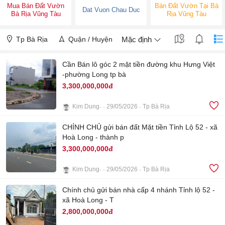
Mua Bán Đất Vườn
Bán Đất Vườn Tại Bà
Dat Vuon Chau Duc
Bà Rịa Vũng Tàu
Rịa Vũng Tàu
Tp Bà Rịa
Quận / Huyện
Mặc định
Cần Bán lô góc 2 mặt tiền đường khu Hưng Việt
-phường Long tp bà
3,300,000,000đ
Kim Dung
29/05/2026
Tp Bà Rịa
4
CHÍNH CHỦ gửi bán đất Mặt tiền Tỉnh Lộ 52 - xã
Hoà Long - thành p
3,300,000,000đ
Kim Dung
29/05/2026
Tp Bà Rịa
4
Chính chủ gửi bán nhà cấp 4 nhánh Tỉnh lộ 52 -
xã Hoà Long - T
2,800,000,000đ