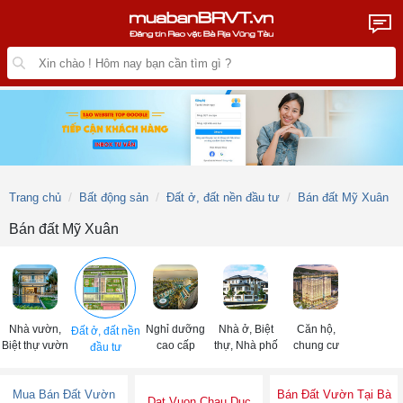
Trang chủ
Bất động sản
Đất ở, đất nền đầu tư
Bán đất Mỹ Xuân
Bán đất Mỹ Xuân
Nhà vườn,
Nghỉ dưỡng
Nhà ở, Biệt
Căn hộ,
Đất ở, đất nền
Biệt thự vườn
cao cấp
thự, Nhà phố
chung cư
đầu tư
Mua Bán Đất Vườn
Bán Đất Vườn Tại Bà
Dat Vuon Chau Duc