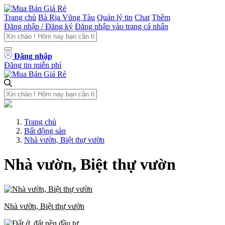
Trang chủ
Bà Rịa Vũng Tàu
Quản lý tin
Chat
Thêm
Đăng nhập / Đăng ký
Đăng nhập vào trang cá nhân
Đăng nhập
Đăng tin miễn phí
Trang chủ
Bất động sản
Nhà vườn, Biệt thự vườn
Nhà vườn, Biệt thự vườn
Nhà vườn, Biệt thự vườn