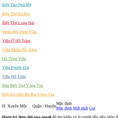
Biệt Thự Phú Mỹ
Biệt Thự Bà Rịa
Biệt Thự Long Hải
Melia Hồ Tràm Villa
Villa Ở Hồ Tràm
Villa Melia Hồ Tràm
Hồ Tràm Villa
Villa Phước Hải
Villa Hồ Tràm
Bán Biệt Thự Vũng Tàu
Biệt thự biển Bà Rịa Vũng Tàu
Mặc định
H. Xuyên Mộc
Quận / Huyện
Mặc định
Mới nhất
Giá
Đăng ký theo dõi qua email
để tìm kiếm và là người đầu tiên nhận đ