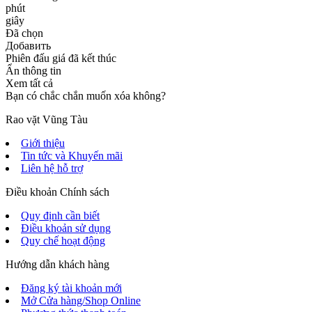
phút
giây
Đã chọn
Добавить
Phiên đấu giá đã kết thúc
Ẩn thông tin
Xem tất cả
Bạn có chắc chắn muốn xóa không?
Rao vặt Vũng Tàu
Giới thiệu
Tin tức và Khuyến mãi
Liên hệ hỗ trợ
Điều khoản Chính sách
Quy định cần biết
Điều khoản sử dụng
Quy chế hoạt động
Hướng dẫn khách hàng
Đăng ký tài khoản mới
Mở Cửa hàng/Shop Online