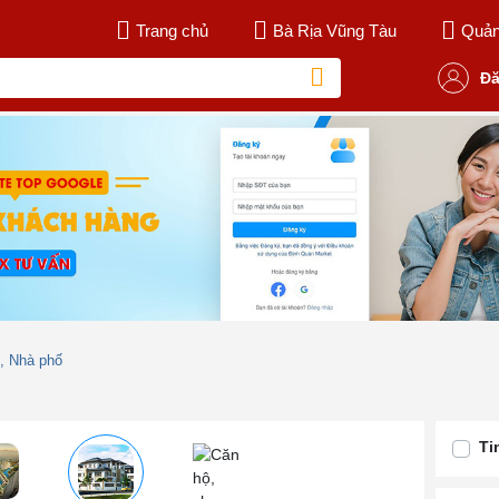
Trang chủ
Bà Rịa Vũng Tàu
Quản 
Đă
ự, Nhà phố
Ti