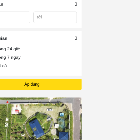
án
tới
Bán Nhà Ở Xã Phước
uoc
Bán Nhà Xã An Ngãi
Ban Nha Long H
Tỉnh
gian
ong 24 giờ
ong 7 ngày
t cả
Áp dụng