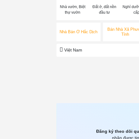
Nhà vườn, Biệt
Đất ở, đất nền
Nghỉ dưỡ
thự vườn
đầu tư
cấ
Bán Nhà Xã Phư
Nhà Bán Ở Hắc Dịch
Tỉnh
Việt Nam
Đăng ký theo dõi qu
nhận được tin