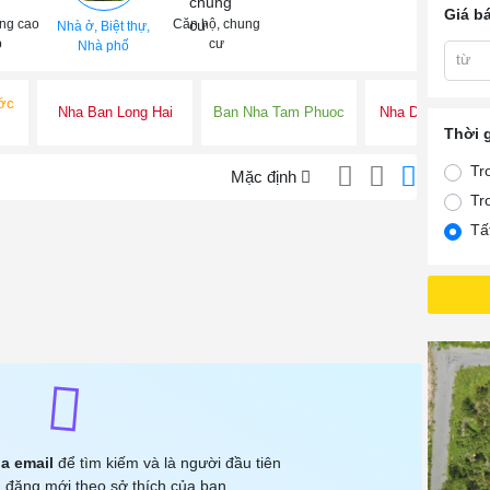
Giá b
ng cao
Căn hộ, chung
Nhà ở, Biệt thự,
p
cư
Nhà phố
từ
ớc
Nha Ban Long Hai
Ban Nha Tam Phuoc
Nha Dat Tam Ph
Thời 
Tr
Mặc định
Tr
Tấ
a email
để tìm kiếm và là người đầu tiên
 đăng mới theo sở thích của bạn