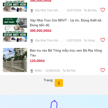
390,000,000đ
Xây Nhà Trọn Gói BRVT
11/07/2026
Tp Bà Rịa
5
Xây Nhà Trọn Gói BRVT - Uy tín, Đúng thiết kế,
Đúng tiến độ
390,000,000đ
Xây Nhà Trọn Gói BRVT
11/07/2026
Tp Vũng Tàu
5
Bán trụ rào Bê Tông mẫu trúc sen Bà Rịa Vũng
Tàu
120,000đ
Nhân
11/06/2026
Tp Bà Rịa
4
Trang:
1