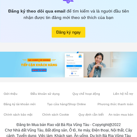
Đăng ký theo dõi qua email
để tìm kiếm và là người đầu tiên
nhận được tin đăng mới theo sở thích của bạn
Đăng ký ngay
Giới thiệu
Điều khoản sử dụng
Quy chế hoạt động
Liên hệ hỗ trợ
Đăng ký tài khoản mới
Tạo cửa hàng/Shop Online
Phương thức thanh toán
Chính sách bảo mật
Chính sách Cookie
Quy định cần biết
An toàn mua bán
Đăng tin Mua bán Rao vặt Bà Rịa Vũng Tàu - Copyright@2022
Chợ Nhà đất Vũng Tàu, Bất động sản, Ô tô, Xe máy, Điện thoại, Nội thất, Cây
cảnh, Tuyển dụng, Việc làm, Khách sạn, Ăn uống, Du lịch Bà Rịa Vũng Tàu