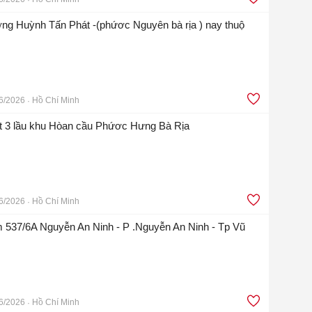
ng Huỳnh Tấn Phát -(phứơc Nguyên bà rịa ) nay thuộ
6/2026
Hồ Chí Minh
ệt 3 lầu khu Hòan cầu Phứơc Hưng Bà Rịa
6/2026
Hồ Chí Minh
 537/6A Nguyễn An Ninh - P .Nguyễn An Ninh - Tp Vũ
6/2026
Hồ Chí Minh