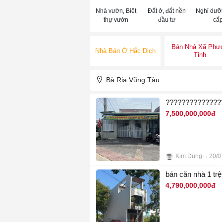
Nhà vườn, Biệt
Đất ở, đất nền
Nghỉ dưỡ
thự vườn
đầu tư
cấ
Bán Nhà Xã Phư
Nhà Bán Ở Hắc Dịch
Tỉnh
Bà Rịa Vũng Tàu
7,500,000,000đ
Kim Dung
20/0
8
bán căn nhà 1 tr
4,790,000,000đ