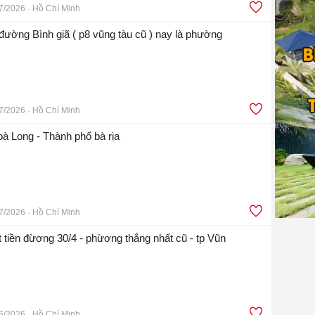
7/2026
Hồ Chí Minh
 đường Bình giã ( p8 vũng tàu cũ ) nay là phường
7/2026
Hồ Chí Minh
à Long - Thành phố bà rịa
7/2026
Hồ Chí Minh
 tiền đừơng 30/4 - phừơng thắng nhất cũ - tp Vũn
6/2026
Hồ Chí Minh