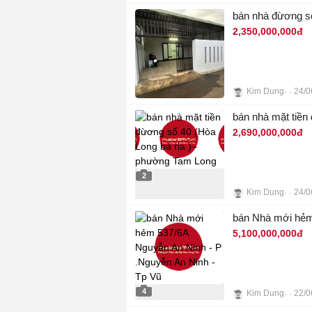
4
bán nhà đừơng số
2,350,000,000đ
Kim Dung
24/0
5
bán nhà mặt tiền
2,690,000,000đ
2
Kim Dung
24/0
bán Nhà mới hẻm
5,100,000,000đ
4
Kim Dung
22/0