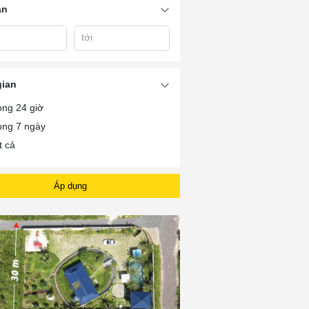
án
tới
Bán Nhà Ở Xã Phước
uoc
Bán Nhà Xã An Ngãi
Ban Nha Long H
Tỉnh
gian
ong 24 giờ
ong 7 ngày
t cả
Áp dụng