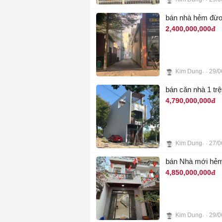
2
bán nhà hẻm đừơ
2,400,000,000đ
Kim Dung
29/0
6
bán căn nhà 1 tr
4,790,000,000đ
Kim Dung
27/0
8
bán Nhà mới hẻm
4,850,000,000đ
Kim Dung
29/0