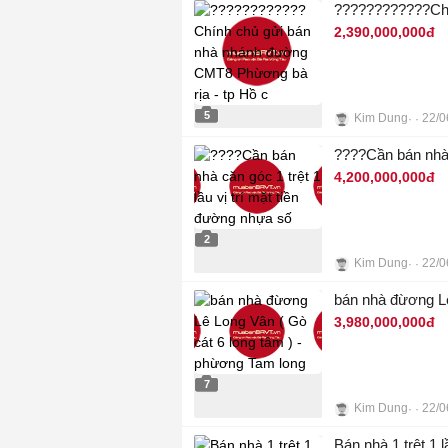
2,390,000,000đ
5
Kim Dung
22/0
????Cần bán nhà c
4,200,000,000đ
2
Kim Dung
22/0
bán nhà đừơng Lê
3,980,000,000đ
7
Kim Dung
22/0
Bán nhà 1 trệt 1 