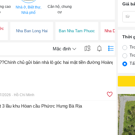
Giá b
ng cao
Căn hộ, chung
Nhà ở, Biệt thự,
p
cư
Nhà phố
từ
ớc
Nha Ban Long Hai
Ban Nha Tam Phuoc
Nha Dat Tam Ph
Thời 
Tr
Mặc định
Tr
????????????????Chính chủ gửi bán nhà lô góc hai mặt tiền đường Hoàng hoa th
Tấ
7/2026
Hồ Chí Minh
ệt 3 lầu khu Hòan cầu Phứơc Hưng Bà Rịa