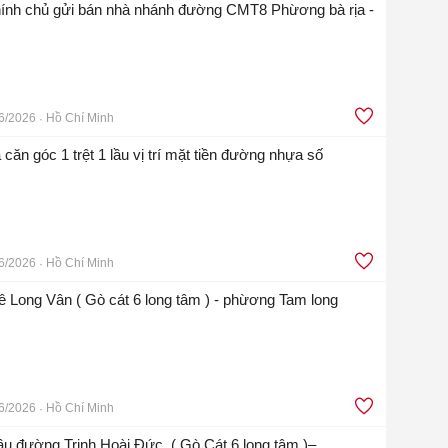
????????????Chính chủ gửi bán nhà nhánh đường CMT8 Phừơng bà rịa - tp Hồ c
6/2026
Hồ Chí Minh
ăn góc 1 trệt 1 lầu vị trí mặt tiền đường nhựa số
6/2026
Hồ Chí Minh
 Long Vân ( Gò cát 6 long tâm ) - phừơng Tam long
6/2026
Hồ Chí Minh
lầu đường Trịnh Hoài Đức, ( Gò Cát 6 long tâm )–