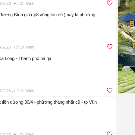
7/2026
Hồ Chí Minh
 đường Bình giã ( p8 vũng tàu cũ ) nay là phường
7/2026
Hồ Chí Minh
à Long - Thành phố bà rịa
7/2026
Hồ Chí Minh
 tiền đừơng 30/4 - phừơng thắng nhất cũ - tp Vũn
6/2026
Hồ Chí Minh