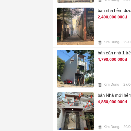
2
bán nhà hẻm đừơ
2,400,000,000đ
Kim Dung
29/0
6
bán căn nhà 1 tr
4,790,000,000đ
Kim Dung
27/0
8
bán Nhà mới hẻm
4,850,000,000đ
Kim Dung
29/0