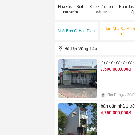
Nhà vườn, Biệt
Đất ở, đất nền
Nghỉ dưỡ
thự vườn
đầu tư
cấ
Bán Nhà Xã Phư
Nhà Bán Ở Hắc Dịch
Tỉnh
Bà Rịa Vũng Tàu
7,500,000,000đ
Kim Dung
20/0
8
bán căn nhà 1 tr
4,790,000,000đ