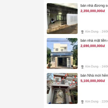
4
bán nhà đừơng số
2,350,000,000đ
Kim Dung
24/0
5
bán nhà mặt tiền
2,690,000,000đ
Kim Dung
24/0
2
bán Nhà mới hẻm
5,100,000,000đ
Kim Dung
22/0
4