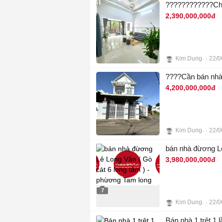
2,390,000,000đ
Kim Dung
22/0
5
????Cần bán nhà c
4,200,000,000đ
Kim Dung
22/0
2
bán nhà đừơng Lê
3,980,000,000đ
7
Kim Dung
22/0
Bán nhà 1 trệt 1 