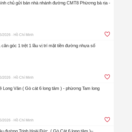
????????????Chính chủ gửi bán nhà nhánh đường CMT8 Phừơng bà rịa - tp Hồ c
6/2026
Hồ Chí Minh
ăn góc 1 trệt 1 lầu vị trí mặt tiền đường nhựa số
6/2026
Hồ Chí Minh
 Long Vân ( Gò cát 6 long tâm ) - phừơng Tam long
6/2026
Hồ Chí Minh
lầu đường Trịnh Hoài Đức, ( Gò Cát 6 long tâm )–