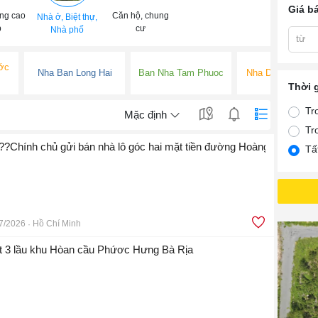
Giá b
ng cao
Căn hộ, chung
Nhà ở, Biệt thự,
p
cư
Nhà phố
từ
ớc
Nha Ban Long Hai
Ban Nha Tam Phuoc
Nha Dat Tam Ph
Thời 
Tr
Mặc định
Tr
????????????????Chính chủ gửi bán nhà lô góc hai mặt tiền đường Hoàng hoa th
Tấ
7/2026
Hồ Chí Minh
ệt 3 lầu khu Hòan cầu Phứơc Hưng Bà Rịa