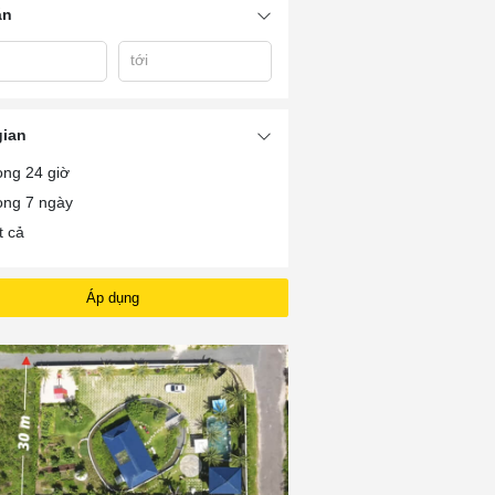
án
tới
Bán Nhà Ở Xã Phước
uoc
Bán Nhà Xã An Ngãi
Ban Nha Long H
Tỉnh
gian
ong 24 giờ
ong 7 ngày
t cả
Áp dụng