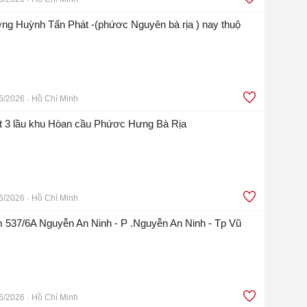
ng Huỳnh Tấn Phát -(phứơc Nguyên bà rịa ) nay thuộ
6/2026
Hồ Chí Minh
ệt 3 lầu khu Hòan cầu Phứơc Hưng Bà Rịa
6/2026
Hồ Chí Minh
 537/6A Nguyễn An Ninh - P .Nguyễn An Ninh - Tp Vũ
6/2026
Hồ Chí Minh