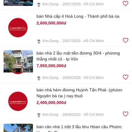
Kim Dung
20/07/2026
Hồ Chí Minh
11
bán Nhà cấp 4 Hoà Long - Thành phố bà rịa
2,600,000,000đ
Kim Dung
20/07/2026
Hồ Chí Minh
7
bán nhà 2 lầu mặt tiền đừơng 30/4 - phừơng
thắng nhất cũ - tp Vũn
7,950,000,000đ
Kim Dung
29/06/2026
Hồ Chí Minh
2
bán nhà hẻm đừơng Huỳnh Tấn Phát -(phứơc
Nguyên bà rịa ) nay thuộ
2,400,000,000đ
Kim Dung
29/06/2026
Hồ Chí Minh
6
bán căn nhà 1 trệt 3 lầu khu Hòan cầu Phứơc