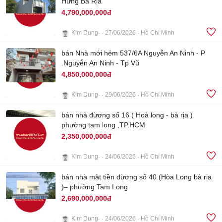
Hưng Bà Rịa
4,790,000,000đ
Kim Dung
27/06/2026
Hồ Chí Minh
8
bán Nhà mới hẻm 537/6A Nguyễn An Ninh - P
.Nguyễn An Ninh - Tp Vũ
4,850,000,000đ
Kim Dung
29/06/2026
Hồ Chí Minh
4
bán nhà đừơng số 16 ( Hoà long - bà rịa )
phường tam long ,TP.HCM
2,350,000,000đ
Kim Dung
24/06/2026
Hồ Chí Minh
5
bán nhà mặt tiền đừơng số 40 (Hòa Long bà rịa
)– phường Tam Long
2,690,000,000đ
Kim Dung
24/06/2026
Hồ Chí Minh