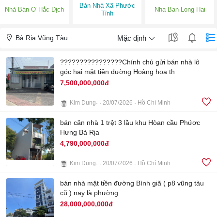
Bán Nhà Xã Phước
Nhà Bán Ở Hắc Dịch
Nha Ban Long Hai
Tỉnh
Bà Rịa Vũng Tàu
Mặc định
????????????????Chính chủ gửi bán nhà lô
góc hai mặt tiền đường Hoàng hoa th
7,500,000,000đ
Kim Dung
20/07/2026
Hồ Chí Minh
8
bán căn nhà 1 trệt 3 lầu khu Hòan cầu Phứơc
Hưng Bà Rịa
4,790,000,000đ
Kim Dung
20/07/2026
Hồ Chí Minh
8
bán nhà mặt tiền đường Bình giã ( p8 vũng tàu
cũ ) nay là phường
28,000,000,000đ