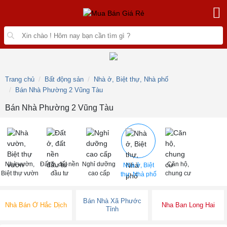
Trang chủ
Bất động sản
Nhà ở, Biệt thự, Nhà phố
Bán Nhà Phường 2 Vũng Tàu
Bán Nhà Phường 2 Vũng Tàu
Nhà vườn,
Đất ở, đất nền
Nghỉ dưỡng
Căn hộ,
Nhà ở, Biệt
Biệt thự vườn
đầu tư
cao cấp
chung cư
thự, Nhà phố
Bán Nhà Xã Phước
Nhà Bán Ở Hắc Dịch
Nha Ban Long Hai
Tỉnh