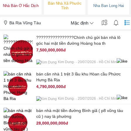
Bán Nhà Xã Phước
Nhà Bán Ở Hắc Dịch
Nha Ban Long Hai
Tỉnh
Bà Rịa Vũng Tàu
Mặc định
????????????????Chính chủ gửi bán nhà lô
góc hai mặt tiền đường Hoàng hoa th
7,500,000,000đ
Kim Dung
20/07/2026
Hồ Chí Minh
8
bán căn nhà 1 trệt 3 lầu khu Hòan cầu Phứơc
Hưng Bà Rịa
4,790,000,000đ
Kim Dung
20/07/2026
Hồ Chí Minh
8
bán nhà mặt tiền đường Bình giã ( p8 vũng tàu
cũ ) nay là phường
28,000,000,000đ