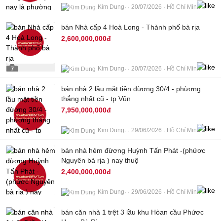
Kim Dung
20/07/2026
Hồ Chí Minh
11
bán Nhà cấp 4 Hoà Long - Thành phố bà rịa
2,600,000,000đ
Kim Dung
20/07/2026
Hồ Chí Minh
7
bán nhà 2 lầu mặt tiền đừơng 30/4 - phừơng
thắng nhất cũ - tp Vũn
7,950,000,000đ
Kim Dung
29/06/2026
Hồ Chí Minh
bán nhà hẻm đừơng Huỳnh Tấn Phát -(phứơc
2
Nguyên bà rịa ) nay thuộ
2,400,000,000đ
Kim Dung
29/06/2026
Hồ Chí Minh
bán căn nhà 1 trệt 3 lầu khu Hòan cầu Phứơc
6