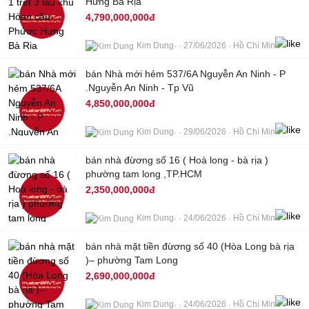
Hưng Bà Rịa
4,790,000,000đ
Kim Dung
27/06/2026
Hồ Chí Minh
8
bán Nhà mới hẻm 537/6A Nguyễn An Ninh - P
.Nguyễn An Ninh - Tp Vũ
4,850,000,000đ
Kim Dung
29/06/2026
Hồ Chí Minh
bán nhà đừơng số 16 ( Hoà long - bà rịa )
4
phường tam long ,TP.HCM
2,350,000,000đ
Kim Dung
24/06/2026
Hồ Chí Minh
bán nhà mặt tiền đừơng số 40 (Hòa Long bà rịa
5
)– phường Tam Long
2,690,000,000đ
Kim Dung
24/06/2026
Hồ Chí Minh