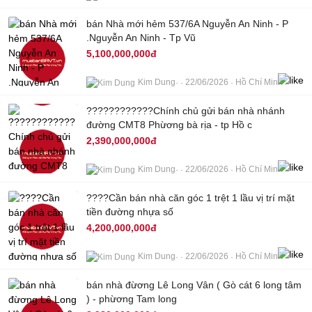
bán Nhà mới hẻm 537/6A Nguyễn An Ninh - P
2
.Nguyễn An Ninh - Tp Vũ
5,100,000,000đ
Kim Dung
22/06/2026
Hồ Chí Minh
????????????Chính chủ gửi bán nhà nhánh
4
đường CMT8 Phừơng bà rịa - tp Hồ c
2,390,000,000đ
Kim Dung
22/06/2026
Hồ Chí Minh
????Cần bán nhà căn góc 1 trệt 1 lầu vị trí mặt
5
tiền đường nhựa số
4,200,000,000đ
Kim Dung
22/06/2026
Hồ Chí Minh
2
bán nhà đừơng Lê Long Vân ( Gò cát 6 long tâm
) - phừơng Tam long