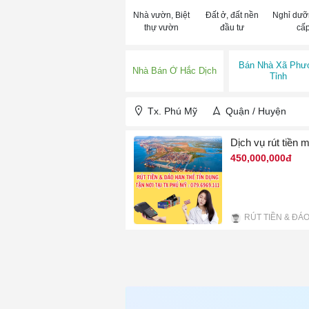
Nhà vườn, Biệt
Đất ở, đất nền
Nghỉ dưỡ
thự vườn
đầu tư
cấ
Bán Nhà Xã Phư
Nhà Bán Ở Hắc Dịch
Tỉnh
Tx. Phú Mỹ
Quận / Huyện
Dịch vụ rút tiền 
450,000,000đ
3