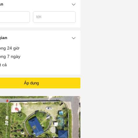
án
tới
Bán Nhà Ở Xã Phước
uoc
Bán Nhà Xã An Ngãi
Ban Nha Long H
Tỉnh
gian
ong 24 giờ
ong 7 ngày
t cả
Áp dụng