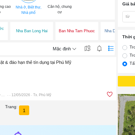
Giá b
ng cao
Căn hộ, chung
Nhà ở, Biệt thự,
p
cư
Nhà phố
từ
ớc
Nha Ban Long Hai
Ban Nha Tam Phuoc
Nha Dat Tam Ph
Thời 
Tr
Mặc định
Tr
mặt & đáo hạn thẻ tín dụng tại Phú Mỹ
Tấ
RÚT TIỀN & ĐÁO HẠN THẺ TÍN DỤNG BRVT
12/05/2026
Tx. Phú Mỹ
Trang:
1