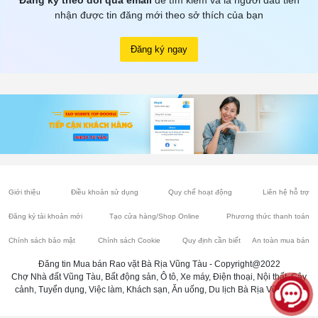
Đăng ký theo dõi qua email
để tìm kiếm và là người đầu tiên
nhận được tin đăng mới theo sở thích của bạn
Đăng ký ngay
Giới thiệu
Điều khoản sử dụng
Quy chế hoạt động
Liên hệ hỗ trợ
Đăng ký tài khoản mới
Tạo cửa hàng/Shop Online
Phương thức thanh toán
Chính sách bảo mật
Chính sách Cookie
Quy định cần biết
An toàn mua bán
Đăng tin Mua bán Rao vặt Bà Rịa Vũng Tàu - Copyright@2022
Chợ Nhà đất Vũng Tàu, Bất động sản, Ô tô, Xe máy, Điện thoại, Nội thất, Cây
cảnh, Tuyển dụng, Việc làm, Khách sạn, Ăn uống, Du lịch Bà Rịa Vũng Tàu