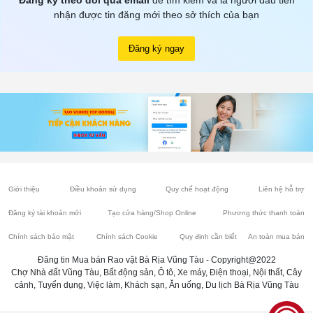
Đăng ký theo dõi qua email
để tìm kiếm và là người đầu tiên
nhận được tin đăng mới theo sở thích của bạn
Đăng ký ngay
Giới thiệu
Điều khoản sử dụng
Quy chế hoạt động
Liên hệ hỗ trợ
Đăng ký tài khoản mới
Tạo cửa hàng/Shop Online
Phương thức thanh toán
Chính sách bảo mật
Chính sách Cookie
Quy định cần biết
An toàn mua bán
Đăng tin Mua bán Rao vặt Bà Rịa Vũng Tàu - Copyright@2022
Chợ Nhà đất Vũng Tàu, Bất động sản, Ô tô, Xe máy, Điện thoại, Nội thất, Cây
cảnh, Tuyển dụng, Việc làm, Khách sạn, Ăn uống, Du lịch Bà Rịa Vũng Tàu