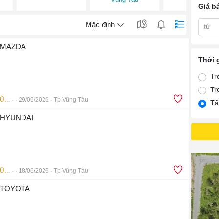
Giá b
Mặc định
từ
e MAZDA
Thời 
Tr
Tr
Bảo Hiểm Ô Tô VŨNG TÀU
29/06/2026
Tp Vũng Tàu
Tấ
e HYUNDAI
Bảo Hiểm Ô Tô VŨNG TÀU
18/06/2026
Tp Vũng Tàu
xe TOYOTA