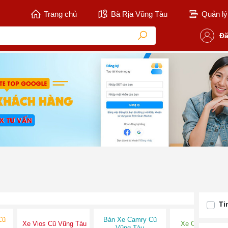
Trang chủ
Bà Rịa Vũng Tàu
Quản lý 
Đă
Ti
Cũ
Bán Xe Camry Cũ
Xe Vios Cũ Vũng Tàu
Xe Oto Vũng T
Vũng Tàu