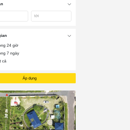
án
Vũng Tàu
tới
gian
ong 24 giờ
ong 7 ngày
t cả
Áp dụng