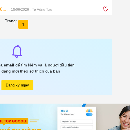
Bảo Hiểm Ô Tô VŨNG TÀU
18/06/2026
Tp Vũng Tàu
Trang:
1
a email
để tìm kiếm và là người đầu tiên
 đăng mới theo sở thích của bạn
Đăng ký ngay