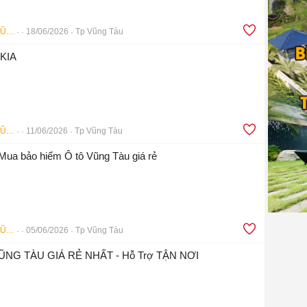
Bảo Hiểm Ô Tô VŨNG TÀU
18/06/2026
Tp Vũng Tàu
 KIA
Bảo Hiểm Ô Tô VŨNG TÀU
11/06/2026
Tp Vũng Tàu
Mua bảo hiểm Ô tô Vũng Tàu giá rẻ
Bảo Hiểm Ô Tô VŨNG TÀU
05/06/2026
Tp Vũng Tàu
VŨNG TÀU GIÁ RẺ NHẤT - Hỗ Trợ TẬN NƠI