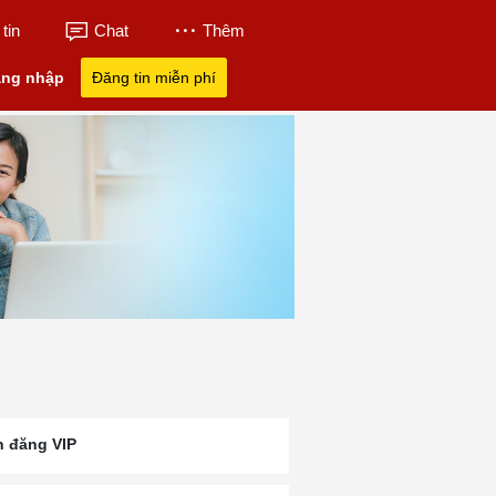
tin
Chat
Thêm
ng nhập
Đăng tin miễn phí
n đăng VIP
Ôtô Hai Nghiệm Vũng
Xe Oto Cũ Giá Rẻ
Chợ Tốt Bà Rịa
àu
Tàu
Dưới 200 Triệu Ô
Vũng Tàu