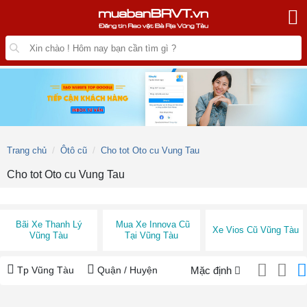
Trang chủ
Ôtô cũ
Cho tot Oto cu Vung Tau
Cho tot Oto cu Vung Tau
Bãi Xe Thanh Lý
Mua Xe Innova Cũ
Xe Vios Cũ Vũng Tàu
Vũng Tàu
Tại Vũng Tàu
Tp Vũng Tàu
Quận / Huyện
Mặc định