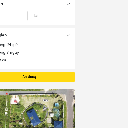
án
Vũng Tàu
tới
gian
ong 24 giờ
ong 7 ngày
t cả
Áp dụng