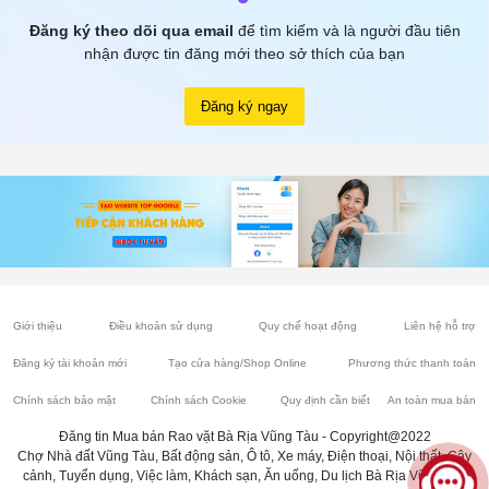
Đăng ký theo dõi qua email
để tìm kiếm và là người đầu tiên
nhận được tin đăng mới theo sở thích của bạn
Đăng ký ngay
Giới thiệu
Điều khoản sử dụng
Quy chế hoạt động
Liên hệ hỗ trợ
Đăng ký tài khoản mới
Tạo cửa hàng/Shop Online
Phương thức thanh toán
Chính sách bảo mật
Chính sách Cookie
Quy định cần biết
An toàn mua bán
Đăng tin Mua bán Rao vặt Bà Rịa Vũng Tàu - Copyright@2022
Chợ Nhà đất Vũng Tàu, Bất động sản, Ô tô, Xe máy, Điện thoại, Nội thất, Cây
cảnh, Tuyển dụng, Việc làm, Khách sạn, Ăn uống, Du lịch Bà Rịa Vũng Tàu