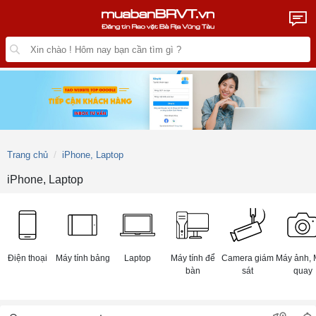
Trang chủ
iPhone, Laptop
iPhone, Laptop
Điện thoại
Máy tính bảng
Laptop
Máy tính để
Camera giám
Máy ảnh, 
bàn
sát
quay