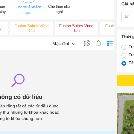
Giá b
huê
Cho thuê nhà
Cho thuê khách
tay
nghỉ
sạn
từ
Fusion Suites Vũng
Fusion Suites Vung
Fusion Suite Vũ
u
Tàu
Tau
Tàu
Thời 
Mặc định
Tr
Tr
Tấ
ông có dữ liệu
ắn rằng tất cả các từ đều đúng
ãy thử những từ khóa khác hoặc
ng từ khóa chung hơn.