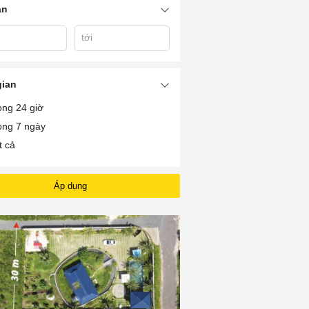
án
tới
ng
Fleur De Lys Vũng
Fiveseasons Homes
Fiveseasons Ho
Tàu
Vũng Tàu
Vung Tau
gian
ong 24 giờ
ong 7 ngày
t cả
Áp dụng