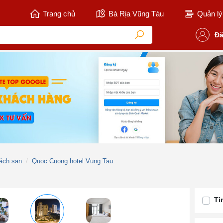
Trang chủ
Bà Rịa Vũng Tàu
Quản lý 
Đă
ách sạn
Quoc Cuong hotel Vung Tau
Ti