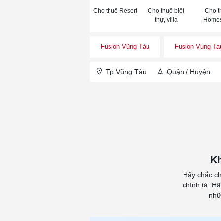
Cho thuê Resort
Cho thuê biệt
Cho t
thự, villa
Homes
Fusion Vũng Tàu
Fusion Vung Ta
Tp Vũng Tàu
Quận / Huyện
Kh
Hãy chắc ch
chính tả. H
nhữ