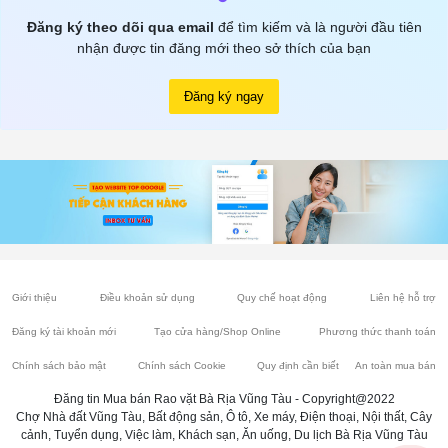
Đăng ký theo dõi qua email
để tìm kiếm và là người đầu tiên
nhận được tin đăng mới theo sở thích của bạn
Đăng ký ngay
Giới thiệu
Điều khoản sử dụng
Quy chế hoạt động
Liên hệ hỗ trợ
Đăng ký tài khoản mới
Tạo cửa hàng/Shop Online
Phương thức thanh toán
Chính sách bảo mật
Chính sách Cookie
Quy định cần biết
An toàn mua bán
Đăng tin Mua bán Rao vặt Bà Rịa Vũng Tàu - Copyright@2022
Chợ Nhà đất Vũng Tàu, Bất động sản, Ô tô, Xe máy, Điện thoại, Nội thất, Cây
cảnh, Tuyển dụng, Việc làm, Khách sạn, Ăn uống, Du lịch Bà Rịa Vũng Tàu