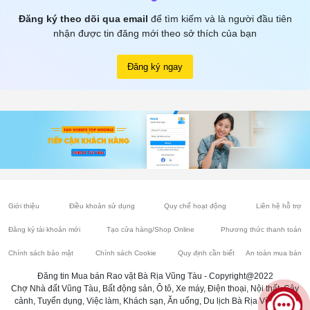
Đăng ký theo dõi qua email
để tìm kiếm và là người đầu tiên
nhận được tin đăng mới theo sở thích của bạn
Đăng ký ngay
Giới thiệu
Điều khoản sử dụng
Quy chế hoạt động
Liên hệ hỗ trợ
Đăng ký tài khoản mới
Tạo cửa hàng/Shop Online
Phương thức thanh toán
Chính sách bảo mật
Chính sách Cookie
Quy định cần biết
An toàn mua bán
Đăng tin Mua bán Rao vặt Bà Rịa Vũng Tàu - Copyright@2022
Chợ Nhà đất Vũng Tàu, Bất động sản, Ô tô, Xe máy, Điện thoại, Nội thất, Cây
cảnh, Tuyển dụng, Việc làm, Khách sạn, Ăn uống, Du lịch Bà Rịa Vũng Tàu