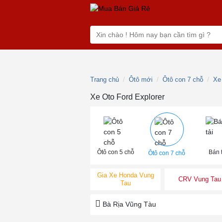
Trang chủ
Ôtô mới
Ôtô con 7 chỗ
Xe
Xe Oto Ford Explorer
Ôtô con 5 chỗ
Bán t
Ôtô con 7 chỗ
Gia Xe Honda Vung
CRV Vung Tau
Tau
Bà Rịa Vũng Tàu