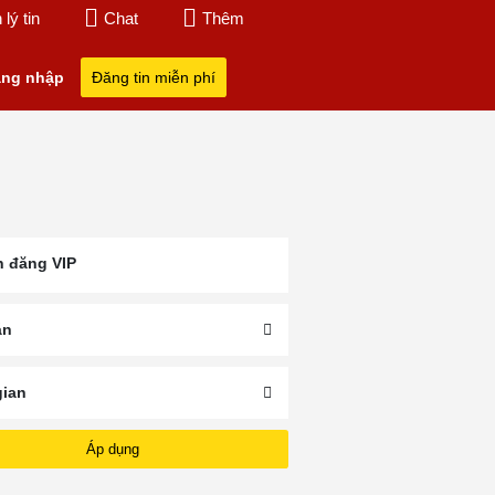
lý tin
Chat
Thêm
ng nhập
Đăng tin miễn phí
n đăng VIP
án
Giá Xe Oto KI
gian
2024
Oto KIA Sorento
Oto KIA Carens 2024
Sorento 2024
Áp dụng