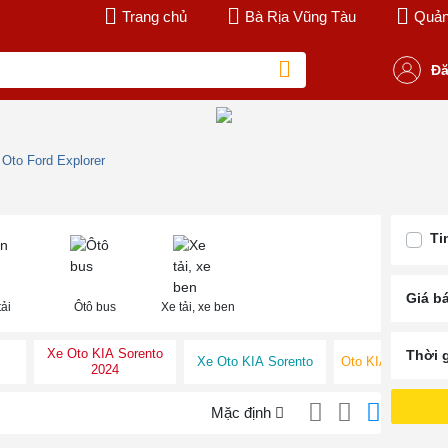
Trang chủ
Bà Rịa Vũng Tàu
Quản 
Đă
 Oto Ford Explorer
Ti
Giá b
ải
Ôtô bus
Xe tải, xe ben
Xe Oto KIA Sorento
Thời 
Xe Oto KIA Sorento
Oto KIA Sorento 
2024
Mặc định