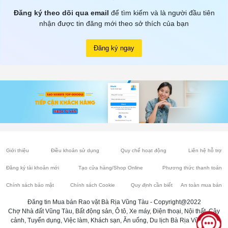
Đăng ký theo dõi qua email
để tìm kiếm và là người đầu tiên
nhận được tin đăng mới theo sở thích của bạn
Đăng ký ngay
Giới thiệu
Điều khoản sử dụng
Quy chế hoạt động
Liên hệ hỗ trợ
Đăng ký tài khoản mới
Tạo cửa hàng/Shop Online
Phương thức thanh toán
Chính sách bảo mật
Chính sách Cookie
Quy định cần biết
An toàn mua bán
Đăng tin Mua bán Rao vặt Bà Rịa Vũng Tàu - Copyright@2022
Chợ Nhà đất Vũng Tàu, Bất động sản, Ô tô, Xe máy, Điện thoại, Nội thất, Cây
cảnh, Tuyển dụng, Việc làm, Khách sạn, Ăn uống, Du lịch Bà Rịa Vũng Tàu