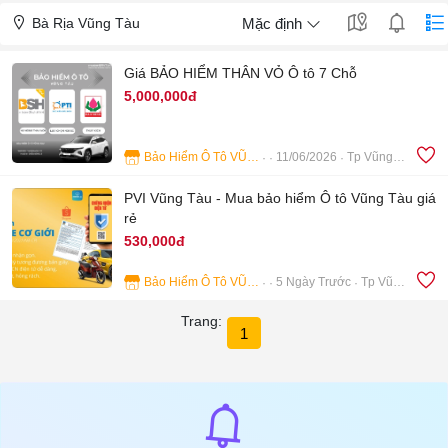
Bà Rịa Vũng Tàu
Mặc định
Giá BẢO HIỂM THÂN VỎ Ô tô 7 Chỗ
5,000,000đ
Bảo Hiểm Ô Tô VŨNG TÀU
11/06/2026
Tp Vũng Tàu
4
PVI Vũng Tàu - Mua bảo hiểm Ô tô Vũng Tàu giá
rẻ
530,000đ
Bảo Hiểm Ô Tô VŨNG TÀU
5 Ngày Trước
Tp Vũng Tàu
5
Trang:
1