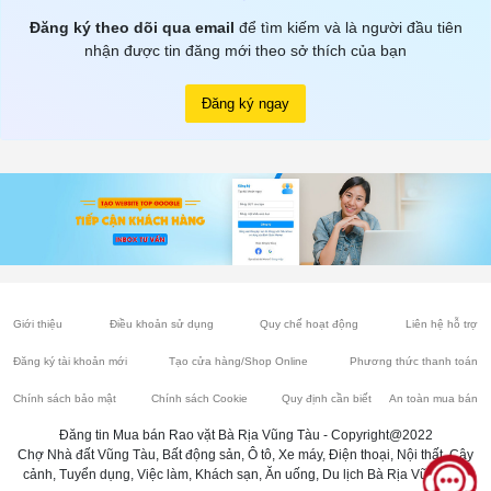
Đăng ký theo dõi qua email
để tìm kiếm và là người đầu tiên
nhận được tin đăng mới theo sở thích của bạn
Đăng ký ngay
Giới thiệu
Điều khoản sử dụng
Quy chế hoạt động
Liên hệ hỗ trợ
Đăng ký tài khoản mới
Tạo cửa hàng/Shop Online
Phương thức thanh toán
Chính sách bảo mật
Chính sách Cookie
Quy định cần biết
An toàn mua bán
Đăng tin Mua bán Rao vặt Bà Rịa Vũng Tàu - Copyright@2022
Chợ Nhà đất Vũng Tàu, Bất động sản, Ô tô, Xe máy, Điện thoại, Nội thất, Cây
cảnh, Tuyển dụng, Việc làm, Khách sạn, Ăn uống, Du lịch Bà Rịa Vũng Tàu