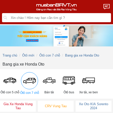
Trang chủ
Ôtô mới
Ôtô con 7 chỗ
Bang gia xe Honda Oto
Bang gia xe Honda Oto
Ôtô con 5 chỗ
Bán tải
Ôtô bus
Xe tải, xe ben
Ôtô con 7 chỗ
Gia Xe Honda Vung
Xe Oto KIA Sorento
CRV Vung Tau
Tau
2024