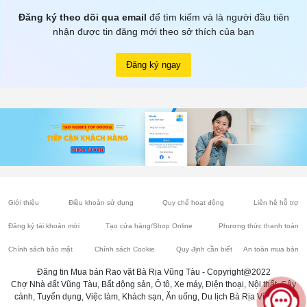
Đăng ký theo dõi qua email
để tìm kiếm và là người đầu tiên
nhận được tin đăng mới theo sở thích của bạn
Đăng ký ngay
Giới thiệu
Điều khoản sử dụng
Quy chế hoạt động
Liên hệ hỗ trợ
Đăng ký tài khoản mới
Tạo cửa hàng/Shop Online
Phương thức thanh toán
Chính sách bảo mật
Chính sách Cookie
Quy định cần biết
An toàn mua bán
Đăng tin Mua bán Rao vặt Bà Rịa Vũng Tàu - Copyright@2022
Chợ Nhà đất Vũng Tàu, Bất động sản, Ô tô, Xe máy, Điện thoại, Nội thất, Cây
cảnh, Tuyển dụng, Việc làm, Khách sạn, Ăn uống, Du lịch Bà Rịa Vũng Tàu