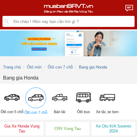
Trang chủ
Ôtô mới
Ôtô con 7 chỗ
Bang gia Honda
Bang gia Honda
Ôtô con 5 chỗ
Bán tải
Ôtô bus
Xe tải, xe ben
Ôtô con 7 chỗ
Gia Xe Honda Vung
Xe Oto KIA Sorento
CRV Vung Tau
Tau
2024