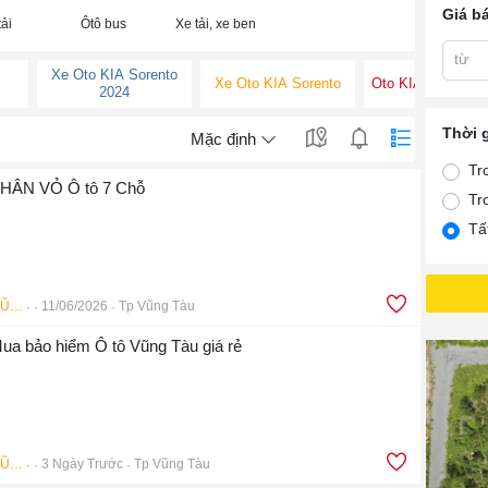
Giá b
ải
Ôtô bus
Xe tải, xe ben
từ
Xe Oto KIA Sorento
Xe Oto KIA Sorento
Oto KIA Sorento 
2024
Thời 
Mặc định
Tr
HÂN VỎ Ô tô 7 Chỗ
Tr
Tấ
Bảo Hiểm Ô Tô VŨNG TÀU
11/06/2026
Tp Vũng Tàu
ua bảo hiểm Ô tô Vũng Tàu giá rẻ
Bảo Hiểm Ô Tô VŨNG TÀU
3 Ngày Trước
Tp Vũng Tàu