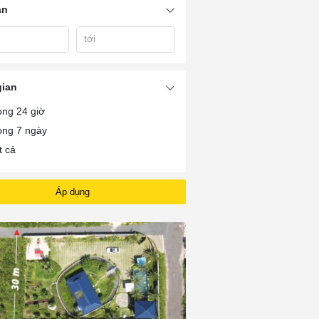
án
tới
Giá Xe Oto KI
2024
Oto KIA Sorento
Oto KIA Carens 2024
Sorento 2024
gian
ong 24 giờ
ong 7 ngày
t cả
Áp dụng