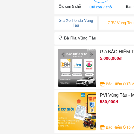
Ôtô con 5 chỗ
Bán t
Ôtô con 7 chỗ
Gia Xe Honda Vung
CRV Vung Tau
Tau
Bà Rịa Vũng Tàu
Giá BẢO HIỂM T
5,000,000đ
4
PVI Vũng Tàu - M
530,000đ
5