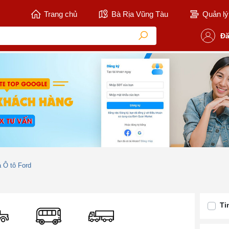
Trang chủ
Bà Rịa Vũng Tàu
Quản lý 
Đă
á Ô tô Ford
Ti