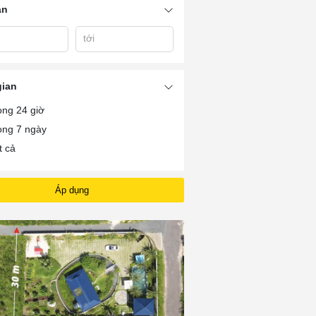
án
tới
ũng
Thuê Nhà Nguyên
Mat Bang Cho Thue O
Thuê Nhà Giá 
Căn Phường 12 Vũng
Vung Tau
Vũng Tàu
Tàu
gian
ong 24 giờ
ong 7 ngày
t cả
Áp dụng