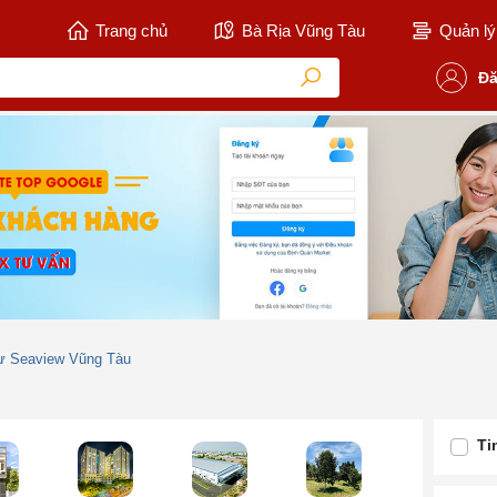
Trang chủ
Bà Rịa Vũng Tàu
Quản lý 
Đă
ư Seaview Vũng Tàu
Ti