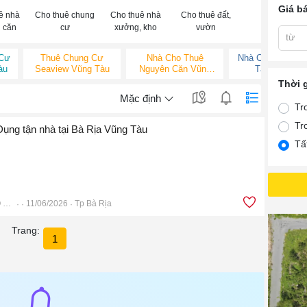
Giá b
ê nhà
Cho thuê chung
Cho thuê nhà
Cho thuê đất,
 căn
cư
xưởng, kho
vườn
từ
 Cư
Thuê Chung Cư
Nhà Cho Thuê
Nhà Cho Thuê V
àu
Seaview Vũng Tàu
Nguyên Căn Vũng
Tàu Giá Rẻ
Tàu
Thời 
Mặc định
Tr
Tr
 Dụng tận nhà tại Bà Rịa Vũng Tàu
Tấ
RÚT TIỀN & ĐÁO HẠN THẺ TÍN DỤNG BRVT
11/06/2026
Tp Bà Rịa
Trang:
1